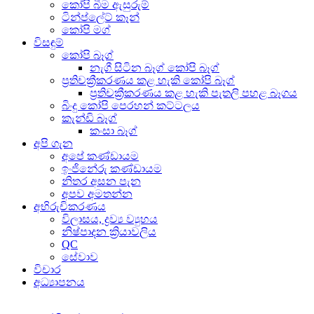
කෝපි බීම ඇසුරුම්
ටින්ප්ලේට් කෑන්
කෝපි මග්
විසඳුම්
කෝපි බෑග්
නැගී සිටින බෑග් කෝපි බෑග්
ප්‍රතිචක්‍රීකරණය කළ හැකි කෝපි බෑග්
ප්‍රතිචක්‍රීකරණය කළ හැකි පැතලි පහළ බෑගය
බිංදු කෝපි පෙරහන් කට්ටලය
කැන්ඩි බෑග්
කංසා බෑග්
අපි ගැන
අපේ කණ්ඩායම
ඉංජිනේරු කණ්ඩායම
නිතර අසන පැන
අපව අමතන්න
අභිරුචිකරණය
විලාසය, ද්‍රව්‍ය ව්‍යුහය
නිෂ්පාදන ක්‍රියාවලිය
QC
සේවාව
විචාර
අධ්‍යාපනය