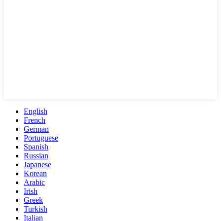
English
French
German
Portuguese
Spanish
Russian
Japanese
Korean
Arabic
Irish
Greek
Turkish
Italian