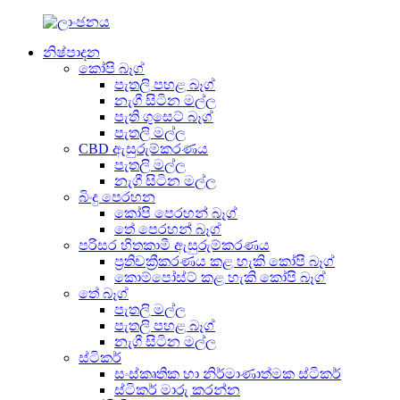
නිෂ්පාදන
කෝපි බෑග්
පැතලි පහළ බෑග්
නැගී සිටින මල්ල
පැති ගුසෙට් බෑග්
පැතලි මල්ල
CBD ඇසුරුම්කරණය
පැතලි මල්ල
නැගී සිටින මල්ල
බිංදු පෙරහන
කෝපි පෙරහන් බෑග්
තේ පෙරහන් බෑග්
පරිසර හිතකාමී ඇසුරුම්කරණය
ප්‍රතිචක්‍රීකරණය කළ හැකි කෝපි බෑග්
කොම්පෝස්ට් කළ හැකි කෝපි බෑග්
තේ බෑග්
පැතලි මල්ල
පැතලි පහළ බෑග්
නැගී සිටින මල්ල
ස්ටිකර්
සංස්කෘතික හා නිර්මාණාත්මක ස්ටිකර්
ස්ටිකර් මාරු කරන්න