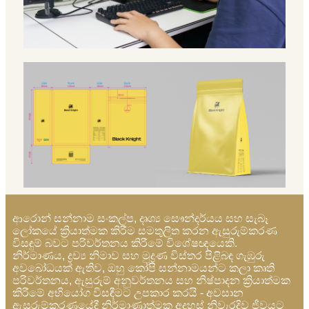
ආරොන් සන්නාම සංකල්ප, දෘශ්‍ය සෞන්දර්යය සහ සැබෑ
ලෝකයේ ක්‍රියාත්මක කිරීම සමතුලිත කරන ඇසුරුම්කරණ
විසඳුම් බවට පරිවර්තනය කිරීමේ විශේෂඥයෙකි.
නිර්මාණය, ද්‍රව්‍ය නිමාව සහ මුද්‍රණ විස්තර පිළිබඳ ගැඹුරු
අවබෝධයක් ඇතිව, ඔහු කෝපි සන්නාමයන්ට කලා කෘති
පරිවර්තනය, ඇසුරුම් අනුවර්තනය සහ නිෂ්පාදන ක්‍රියාත්මක
කිරීමේ අභියෝග විසඳීමට උපකාර කරයි - අවසාන
ඇසුරුම්කරණයේදී නිර්මාණාත්මක අදහස් නිවැරදිව ජීවයට