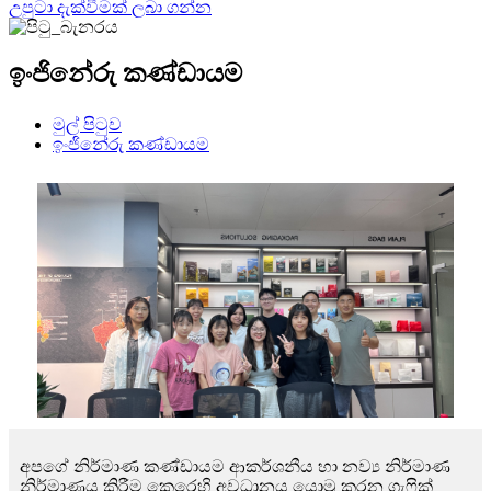
උපුටා දැක්වීමක් ලබා ගන්න
ඉංජිනේරු කණ්ඩායම
මුල් පිටුව
ඉංජිනේරු කණ්ඩායම
අපගේ නිර්මාණ කණ්ඩායම ආකර්ශනීය හා නව්‍ය නිර්මාණ
නිර්මාණය කිරීම කෙරෙහි අවධානය යොමු කරන ග්‍රැෆික්