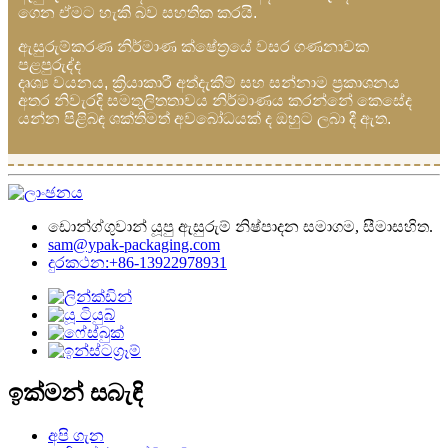
ගෙන ඒමට හැකි බව සහතික කරයි.
ඇසුරුම්කරණ නිර්මාණ ක්ෂේත්‍රයේ වසර ගණනාවක
පළපුරුද්ද
දෘශ්‍ය වයනය, ක්‍රියාකාරී අත්දැකීම් සහ සන්නාම ප්‍රකාශනය
අතර නිවැරදි සමතුලිතතාවය නිර්මාණය කරන්නේ කෙසේද
යන්න පිළිබඳ ශක්තිමත් අවබෝධයක් ද ඔහුට ලබා දී ඇත.
ඩොන්ග්ගුවාන් යූපු ඇසුරුම් නිෂ්පාදන සමාගම, සීමාසහිත.
sam@ypak-packaging.com
දුරකථන:+86-13922978931
ඉක්මන් සබැඳි
අපි ගැන