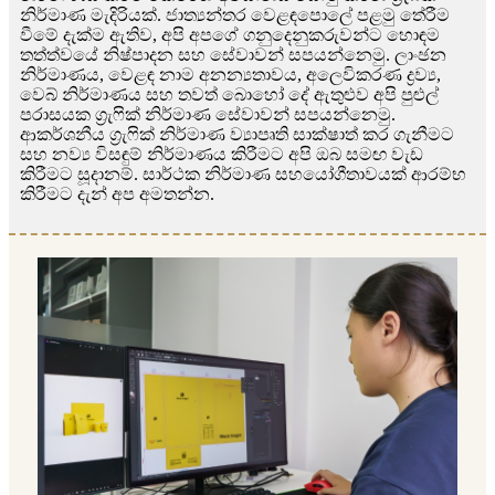
නිර්මාණ මැදිරියක්. ජාත්‍යන්තර වෙළඳපොලේ පළමු තේරීම
වීමේ දැක්ම ඇතිව, අපි අපගේ ගනුදෙනුකරුවන්ට හොඳම
තත්ත්වයේ නිෂ්පාදන සහ සේවාවන් සපයන්නෙමු. ලාංඡන
නිර්මාණය, වෙළඳ නාම අනන්‍යතාවය, අලෙවිකරණ ද්‍රව්‍ය,
වෙබ් නිර්මාණය සහ තවත් බොහෝ දේ ඇතුළුව අපි පුළුල්
පරාසයක ග්‍රැෆික් නිර්මාණ සේවාවන් සපයන්නෙමු.
ආකර්ශනීය ග්‍රැෆික් නිර්මාණ ව්‍යාපෘති සාක්ෂාත් කර ගැනීමට
සහ නව්‍ය විසඳුම් නිර්මාණය කිරීමට අපි ඔබ සමඟ වැඩ
කිරීමට සූදානම්. සාර්ථක නිර්මාණ සහයෝගීතාවයක් ආරම්භ
කිරීමට දැන් අප අමතන්න.