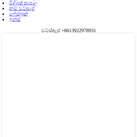
විද්යුත් තැපෑල
නම් වට්සැප්
ෆේස්බුක්
ඉන්ස්
වට්ස්ඇප් +8613922978931