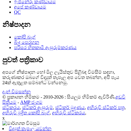
ඉංජිනේරු කණ්ඩායම
අපේ කණ්ඩායම
QC
නිෂ්පාදන
කෝපි බෑග්
බිංදු පෙරහන
පරිසර හිතකාමී ඇසුරුම්කරණය
පුවත් පත්‍රිකාව
අපගේ නිෂ්පාදන හෝ මිල ලැයිස්තුව පිළිබඳ විමසීම් සඳහා,
කරුණාකර ඔබගේ විද්‍යුත් තැපෑල අප වෙත තබන්න, අපි පැය
24ක් ඇතුළත සම්බන්ධ වන්නෙමු.
දැන් විමසන්න
© ප්‍රකාශන හිමිකම - 2010-2026 : සියලුම හිමිකම් ඇවිරිණි.
අඩවි
සිතියම
-
AMP ජංගම
ස්ටිකරය
,
ස්ටිකර් ඇසුරුම්
,
ස්ටිකර් මුද්‍රණය
,
අභිරුචි ස්ටිකර් පත්‍ර
,
අභිරුචි මුද්‍රිත කෝපි බෑග්
,
අභිරුචි ස්ටිකරය
,
x
විද්‍යුත් තැපෑල යවන්න