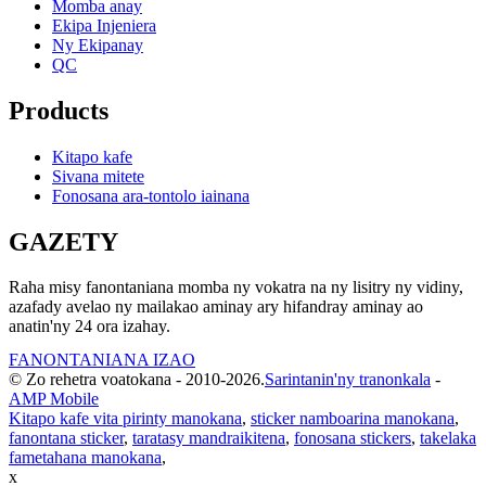
Momba anay
Ekipa Injeniera
Ny Ekipanay
QC
Products
Kitapo kafe
Sivana mitete
Fonosana ara-tontolo iainana
GAZETY
Raha misy fanontaniana momba ny vokatra na ny lisitry ny vidiny,
azafady avelao ny mailakao aminay ary hifandray aminay ao
anatin'ny 24 ora izahay.
FANONTANIANA IZAO
© Zo rehetra voatokana - 2010-2026.
Sarintanin'ny tranonkala
-
AMP Mobile
Kitapo kafe vita pirinty manokana
,
sticker namboarina manokana
,
fanontana sticker
,
taratasy mandraikitena
,
fonosana stickers
,
takelaka
fametahana manokana
,
x