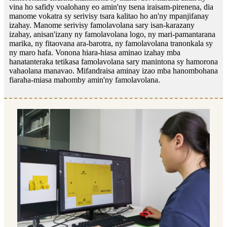
vina ho safidy voalohany eo amin'ny tsena iraisam-pirenena, dia
manome vokatra sy serivisy tsara kalitao ho an'ny mpanjifanay
izahay. Manome serivisy famolavolana sary isan-karazany
izahay, anisan'izany ny famolavolana logo, ny mari-pamantarana
marika, ny fitaovana ara-barotra, ny famolavolana tranonkala sy
ny maro hafa. Vonona hiara-hiasa aminao izahay mba
hanatanteraka tetikasa famolavolana sary manintona sy hamorona
vahaolana manavao. Mifandraisa aminay izao mba hanombohana
fiaraha-miasa mahomby amin'ny famolavolana.