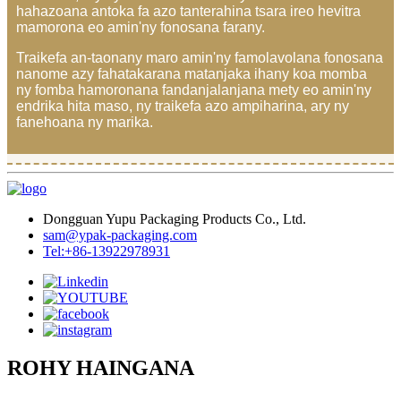
hahazoana antoka fa azo tanterahina tsara ireo hevitra
mamorona eo amin'ny fonosana farany.
Traikefa an-taonany maro amin'ny famolavolana fonosana
nanome azy fahatakarana matanjaka ihany koa momba
ny fomba hamoronana fandanjalanjana mety eo amin'ny
endrika hita maso, ny traikefa azo ampiharina, ary ny
fanehoana ny marika.
Dongguan Yupu Packaging Products Co., Ltd.
sam@ypak-packaging.com
Tel:+86-13922978931
ROHY HAINGANA