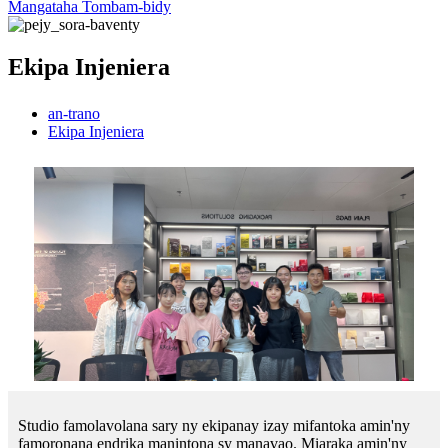
Mangataha Tombam-bidy
Ekipa Injeniera
an-trano
Ekipa Injeniera
Studio famolavolana sary ny ekipanay izay mifantoka amin'ny
famoronana endrika manintona sy manavao. Miaraka amin'ny