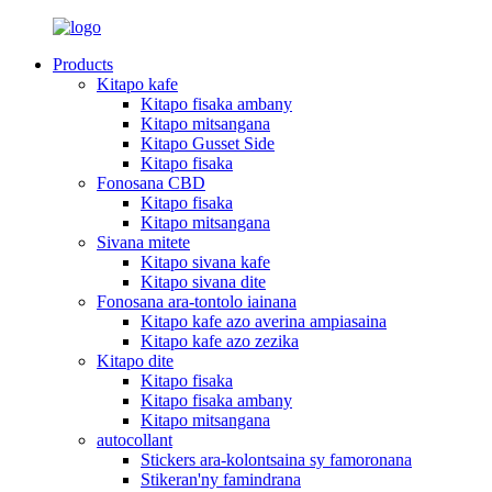
Products
Kitapo kafe
Kitapo fisaka ambany
Kitapo mitsangana
Kitapo Gusset Side
Kitapo fisaka
Fonosana CBD
Kitapo fisaka
Kitapo mitsangana
Sivana mitete
Kitapo sivana kafe
Kitapo sivana dite
Fonosana ara-tontolo iainana
Kitapo kafe azo averina ampiasaina
Kitapo kafe azo zezika
Kitapo dite
Kitapo fisaka
Kitapo fisaka ambany
Kitapo mitsangana
autocollant
Stickers ara-kolontsaina sy famoronana
Stikeran'ny famindrana