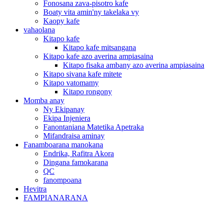
Fonosana zava-pisotro kafe
Boaty vita amin'ny takelaka vy
Kaopy kafe
vahaolana
Kitapo kafe
Kitapo kafe mitsangana
Kitapo kafe azo averina ampiasaina
Kitapo fisaka ambany azo averina ampiasaina
Kitapo sivana kafe mitete
Kitapo vatomamy
Kitapo rongony
Momba anay
Ny Ekipanay
Ekipa Injeniera
Fanontaniana Matetika Apetraka
Mifandraisa aminay
Fanamboarana manokana
Endrika, Rafitra Akora
Dingana famokarana
QC
fanompoana
Hevitra
FAMPIANARANA