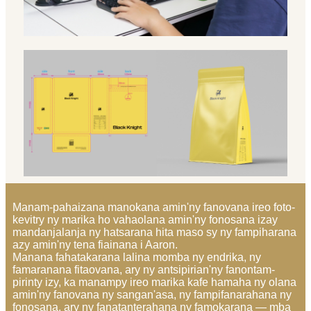
Manam-pahaizana manokana amin'ny fanovana ireo foto-
kevitry ny marika ho vahaolana amin'ny fonosana izay
mandanjalanja ny hatsarana hita maso sy ny fampiharana
azy amin'ny tena fiainana i Aaron.
Manana fahatakarana lalina momba ny endrika, ny
famaranana fitaovana, ary ny antsipirian'ny fanontam-
pirinty izy, ka manampy ireo marika kafe hamaha ny olana
amin'ny fanovana ny sangan'asa, ny fampifanarahana ny
fonosana, ary ny fanatanterahana ny famokarana — mba