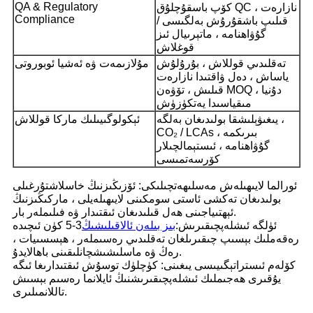
QA & Regulatory
كۆپ باسقۇچلۇق QC ، نازارەت
Compliance
قىلىپ باشقۇرۇش بەلگىسى /
گۇۋاھنامە ، ماتېرىيال ئىز
قوغلاش
تەقلىدىي قوللاش ، بۇرۇلۇش
مۇلازىمەت ۋە ئەشيا ئوبوروتى
ياساش ، دەل ۋاقتىدا نازارەت
قىلىش ، تۆۋەن MOQ ، دۇنيا
مىقياسىدا يەتكۈزۈش
يىغىۋېلىشقا بولىدىغان بەلگە ،
ئېكولوگىيىلىك ماركا قوللاش
CO₂ / LCAs ، بىرىكمە
گۇۋاھنامە ، ئىستېمالچىلار
كۆرسەتمىسى
ئورالما لايىھىلەش مەسلىھەتچىلىكى: ئۆزىڭىزنىڭ خاسلاشتۇرغىلى
بولىدىغان تەكشى ئاستى سومكىنى لايىھىلەيلى ، ماركىڭىزنىڭ
ئېھتىياجىنى ھەل قىلىدىغان ئىقتىدار ۋە فىلىملەر بار.
ئۈلگە ئىشلەپچىقىرىش:
بىز بىلەن ئالاقىلىشىڭ
3-5 كۈن ئىچىدە
رەقەملىك بېسىپ چىقىرىلغان تەقلىدىي رەسىملەر ، ھېسسىيات ،
رەڭ ۋە ماسلىشىشچانلىقىنى باھالايدۇ.
كۆلەم ئىستراتېگىيىسى يىغىنى: كۈچلۈك توسۇش ئىقتىدارىغا ئىگە
يۇقىرى ھەجىملىك ​​ئىشلەپچىقىرىشنىڭ ئايلانما رەسىم بېسىش
تاللانمىلىرى.