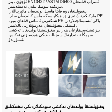
ئۈچۈن ، بىز EN13432 / ASTM D6400 ئېتىراپ قىلىنغان
بىرىكمە سومكا بىلەن تەمىنلەيمىز.
يىغىۋېلىنغان ۋە قايتا ھاسىل بولىدىغان ماتېرىياللار:
ماركىڭىزنىڭ ئىزى ۋە ھېكايىسىگە ماس كېلىدىغان ساپ PE
، شېكەرنى ئاساس قىلغان بىيو PE ياكى ئىستېمالچىلاردىن
كېيىنكى يىغىۋېلىنغان مەزمۇنلارنى تاللايمىز.
بىز ئىشلەپچىقارغان ھەر بىر يىغىۋېلىشقا بولىدىغان تەكشى
سومكا ئىقتىدارنىڭ سىجىللىقىدىكى ۋەدىمىزنى ئەكىس
ئەتتۈرىدۇ.
يىغىۋېلىشقا بولىدىغان تەكشى سومكىلاردىكى تېخنىكىلىق