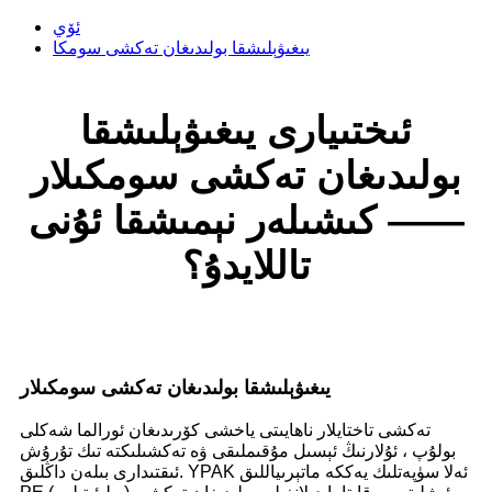
ئۆي
يىغىۋېلىشقا بولىدىغان تەكشى سومكا
ئىختىيارى يىغىۋېلىشقا
بولىدىغان تەكشى سومكىلار
—— كىشىلەر نېمىشقا ئۇنى
تاللايدۇ؟
يىغىۋېلىشقا بولىدىغان تەكشى سومكىلار
تەكشى تاختايلار ناھايىتى ياخشى كۆرىدىغان ئورالما شەكلى
بولۇپ ، ئۇلارنىڭ ئېسىل مۇقىملىقى ۋە تەكشىلىكتە تىك تۇرۇش
ئىقتىدارى بىلەن داڭلىق. YPAK ئەلا سۈپەتلىك يەككە ماتېرىياللىق