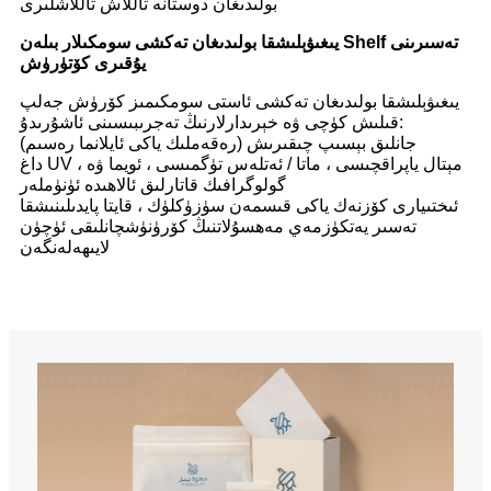
بولىدىغان دوستانە تاللاش تاللاشلىرى
يىغىۋېلىشقا بولىدىغان تەكشى سومكىلار بىلەن Shelf تەسىرىنى
يۇقىرى كۆتۈرۈش
يىغىۋېلىشقا بولىدىغان تەكشى ئاستى سومكىمىز كۆرۈش جەلپ
قىلىش كۈچى ۋە خېرىدارلارنىڭ تەجرىبىسىنى ئاشۇرىدۇ:
جانلىق بېسىپ چىقىرىش (رەقەملىك ياكى ئايلانما رەسىم)
داغ UV ، مېتال ياپراقچىسى ، ماتا / ئەتلەس تۈگمىسى ، ئويما ۋە
گولوگرافىك قاتارلىق ئالاھىدە ئۈنۈملەر
ئىختىيارى كۆزنەك ياكى قىسمەن سۈزۈكلۈك ، قايتا پايدىلىنىشقا
تەسىر يەتكۈزمەي مەھسۇلاتنىڭ كۆرۈنۈشچانلىقى ئۈچۈن
لايىھەلەنگەن