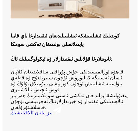
كۈندىلىك ئىشلىتىشكە ئىشلىتىلىدىغان ئىقتىدارغا باي قايتا
پايدىلانغىلى بولىدىغان تەكشى سومكا
ئابونتلارغا قۇلايلىق ئىقتىدارلار ۋە ئېكولوگىيىلىك ئاڭ:
قەھۋە ئورالمىسىدىكى خۇش پۇراقنى ساقلايدىغان كلاپان
ئاسان ئەسلىگە كەلتۈرۈش ئۈچۈن سىيرىلغۇچ ۋە قەلەي
بىۋاسىتە ئىشلىتىش ئۈچۈن كۆز يېشى ، يۇمىلاق بۇلۇڭ ۋە
قوش ئېچىش تاللاشلىرى
يىغىۋېلىشقا بولىدىغان تەكشى ئاستى سومكىمىزنىڭ ھەر بىر
ئالاھىدىلىكى ئىقتىدار ۋە خېرىدارلارنىڭ تەجرىبىسى ئۈچۈن
خاسلاشتۇرۇلغان.
بىز بىلەن ئالاقىلىشىڭ