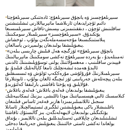
•
سىيرىلغۇچسىز ۋە يانچۇق سىيرىلغۇچ: ئادەتتىكى سىيرىلغۇچتا
دائىم ئۇچرايدىغان ئارىلاشما ماتېرىياللارنى ئىشلىتىشتىن
ساقلىنىش ئۈچۈن ، دىققىتىمىزنى بېسىش-تاقاش سىيرىلمىسىغا
يۆتكىدۇق. «سىيرىلغۇچسىز» سىيرىلمىلار سومكىنىڭ
پىلاستىنكىسىغا مۇجەسسەملەنگەن بولۇپ ، ئوخشاش
يىغىۋېلىشقا بولىدىغان پولىمېردىن ياسالغان.
•
«يانچۇق سىيرىلغۇچ» ئۆزگىچە ھەل قىلىش چارىسى بىلەن
تەمىنلەيدۇ ، بۇ يەردە سىيرىلغۇچ تەكشى سومكىنىڭ ماتېرىيالىنىڭ
قېپىدىن ساقلىنىپ ، مەھسۇلاتنىڭ يولنى توسۇۋېلىشىنىڭ ئالدىنى
ئالىدۇ ھەمدە ئىشەنچلىك تامغا كاپالەتلىك قىلىدۇ. بۇ
سىيرىلمىلارنىڭ قۇرۇلۇشى مۇرەككەپ ئۆلۈش ۋە ئىسسىقلىق
بىلەن پېچەتلەش جەريانىنى ئۆز ئىچىگە ئالغان بولۇپ ، ئابونتلارغا
قۇلايلىق ۋە پۇختا تاقاشنى بارلىققا كەلتۈرىدۇ.
•
يىغىۋېلىشقا بولىدىغان قەلەي باغلاش: قەلەي باغلاش
كىلاسسىك ئالىي ھېسسىياتنىڭ مودا تاللىشى. بىزنىڭ ئىمكانىيەتلىك
سىجىل تاللانمىلىرىمىزدا ھازىر قەغەز ئاساس قىلىنغان
باغلىنىشلار ياكى يىغىۋېلىشتىن ئىلگىرى ئىستېمالچىلار ئاسانلا
يۆتكىگىلى بولىدىغان لايىھەلەنگەن. بىز گالىستۇك تاقاشتا
ئىشلىتىلىدىغان چاپلاقنى ئەستايىدىللىق بىلەن تاللايمىز ، بۇنداق
بولغاندا تەكشى ئاستى خالتىنىڭ يىغىۋېلىش جەريانىغا دەخلى
قىلمايمىز.