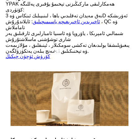
YPAK ھەمكارلىقى ماركىڭىزنى تېخىمۇ يۇقىرى پەللىگە
كۆتۈردى:
نەق مەيدان تەقلىدىي باھا ، لىنىيىلىك ئىنكاس ۋە 3D ئەۋرىشكە
ئاخىرىدىن ئاخىرىغىچە ياسىمىچىلىق
: ئايلاندۇرۇش ، QC ۋە
تاماملاش
شىمالىي ئامېرىكا ، ياۋروپا ۋە ئاسىيا ئامبارلىرى ئارقىلىق يەر
شارى توشۇشنى ماسلاشتۇرۇش
يىغىۋېلىشقا بولىدىغان تەكشى سومكىلار ، ئېنىقلىق ، مۇلازىمەت
ۋە تېخنىكىلىق ئىشەنچ بىلەن يەتكۈزۈلگەن.
كۆرۈش ئۈچۈن چېكىڭ