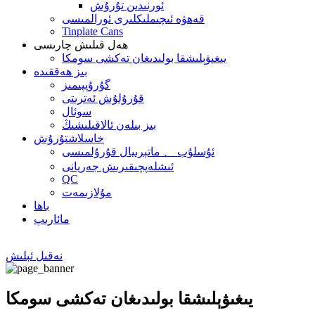
ئورنىدىن تۇرۇش
قەھۋە ئىچىملىكلىرى ئورالمىسى
Tinplate Cans
ھەل قىلىش چارىسى
يىغىۋېلىشقا بولىدىغان تەكشى سومكا
بىز ھەققىدە
گۇرۇپپىمىز
قۇرۇلۇش ئەترىتى
سوئال
بىز بىلەن ئالاقىلىشىڭ
خاسلاشتۇرۇش
ئۇسلۇب 、 ماتېرىيال قۇرۇلمىسى
ئىشلەپچىقىرىش جەريانى
QC
مۇلازىمەت
باھا
مائارىپ
نەقىل ئېلىش
يىغىۋېلىشقا بولىدىغان تەكشى سومكا