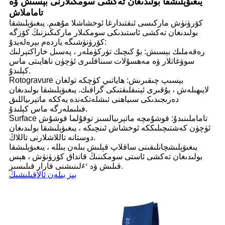
يىغىۋېلىشقا بولىدىغان تەكشى سومكىلارنى بېسىش ۋە
تاماملاش
كۆرۈنۈش ماركىسى ئىقتىدارغا ئوخشاشلا مۇھىم. يىغىۋېلىشقا
بولىدىغان تەكشى ئاستىدىكى سومكىلار ماركىڭىزنىڭ كۆزگە
كۆرۈنۈشىگە ياردەم بېرەلەيدۇ:
رەقەملىك بېسىش: بۇ كىچىك تۈركۈملەر ، پەسىل خاراكتېرلىك
سوۋغاتلار ۋە مەھسۇلات سىناقلىرى ئۈچۈن ناھايىتى ماس
كېلىدۇ.
Rotogravure بېسىپ چىقىرىش: ھاياتىي كۈچكە تولغان
لايىھىلەش ، يۇقىرى ئېنىقلىقتىكى گرافىك. يىغىۋېلىشقا بولىدىغان
دەرىجىدىكى سىياھنى ئىشلەتكەندە يەككە ماتېرىياللىق
فىلىملەرگە ماس كېلىدۇ.
Surface تاماملىنىدۇ: قوشۇمچە ماتېرىيالسىز توقۇلما قوشۇش
ئۈچۈن كەشتىچىلىككە ئوخشاش ئىنچىكە ، يىغىۋېلىشقا بولىدىغان
دوستانە تاللاشلارنى تاللاڭ.
يىغىۋېلىشچانلىقىنى ساقلاپ قېلىش بىلەن بىللە ، يىغىۋېلىشقا
بولىدىغان تەكشى ئاستى سومكىنىڭ قانداق كۆرۈنۈش ، ھېس
قىلىش ۋە ئۇلىنىشنى قارار قىلىسىز.
بىز بىلەن ئالاقىلىشىڭ