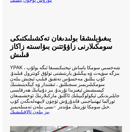
كۆرۈش ئۈچۈن بېسىڭ
يىغىۋېلىشقا بولىدىغان تەكشىلىكتىكى
سومكىلارنى زاۋۇتتىن بىۋاسىتە زاكاز
قىلىش
YPAK شەخسىي سومكا ياساش تېخنىكىسىغا ئىگە بولۇپ ،
بىزگە سۈپەت ۋە يېڭىلىق يارىتىشنى تولۇق كونترول قىلىدۇ.
كۆپ يىللىق مەخسۇس تەتقىق قىلىپ ئېچىش بىلەن
سومكىلىرىمىز سىجىللىق ، ئىقتىدار ۋە كېڭەيتىشنىڭ
كېسىشىش ئېغىزىدا تۇرىدۇ. بىز دۇنيانىڭ ھەرقايسى
جايلىرىدىكى ئېكولوگىيىلىك ئاڭلىق ماركىلارنىڭ ئوخشىمىغان
ئورالما ئېھتىياجىنى قاندۇرۇش ئۈچۈن لايىھەلەنگەن كۆپ
خىل سومكا تۈرىنىڭ مۇندەرىجىسى بىلەن تەمىنلەيمىز.
بىز بىلەن ئالاقىلىشىڭ