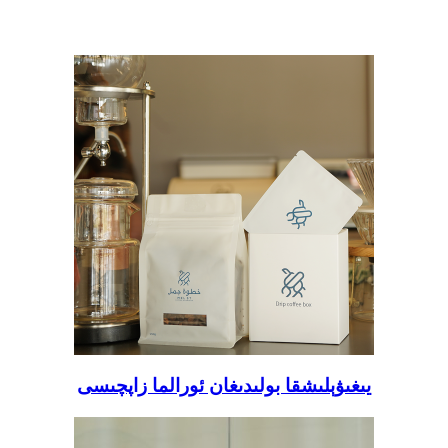
يىغىۋېلىشقا بولىدىغان ئورالما زاپچىسى