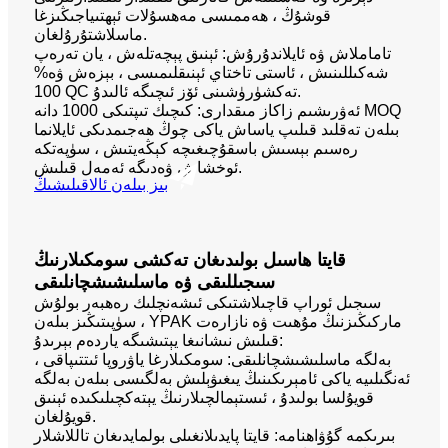
قوشۇڭ ، ھەممىسى مەھسۇلات ئېھتىياجىڭىزغا
ماسلاشتۇرۇلغان.
تاماملاش ۋە ئايلاندۇرۇش: ئېنىق پېچەتلەش ، يان تەرەپ
شەكىللىنىش ، ئاستى تاختاي ئېنىقلىمىسى ، بېزەش ۋە%
100 QC تەكشۈرۈشىنى ئۆز ئىچىگە ئالىدۇ.
ئەۋرىشىم زاكاز مىقدارى: كىچىك تىپتىكى 1000 دانە MOQ
بىلەن تەقلىد قىلىپ ياساش ياكى چوڭ ھەجىمدىكى ئايلانما
رەسىم بېسىش باسقۇچىغىچە كېڭەيتىش ، سۈپەتكە
ئوخشاش ۋەدىگە ئەمەل قىلىش.
بىز بىلەن ئالاقىلىشىڭ
قايتا ھاسىل بولىدىغان تەكشى سومكىلارنىڭ
سىجىللىقى ۋە ماسلىشىشچانلىقى
سىجىل ئوراپ قاچىلاشتىكى ئىشەنچلىك رەھبەر بولۇش
سۈپىتىڭىز بىلەن ، YPAK ماركىڭىزنىڭ مۇھىت ۋە نازارەت
قىلىش نىشانىغا يېتىشىگە ياردەم بېرىدۇ:
بەلگە ماسلىشىشچانلىقى: سومكىلارغا ياۋروپا ئىتتىپاقى ،
ئەنگىلىيە ياكى ئامېرىكىنىڭ يىغىۋېلىش بەلگىسى بىلەن بەلگە
قويۇلسا بولىدۇ ، ئىستېمالچىلارنىڭ يېتەكچىلىكىدە ئېنىق
قويۇلغان.
بىرىكمە گۇۋاھنامە: قايتا پايدىلانغىلى بولمايدىغان تاللاشلار