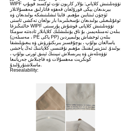
WIPF تۆۋەنلىتىش كلاپانى: بۇلار كاربون تۆت ئوكسىد قويۇپ
بېرىدىغان يېڭى قورۇلغان قەھۋە قاتارلىق مەھسۇلاتلار
ئۈچۈن ئىنتايىن مۇھىم. قايتا ئىشلىتىشكە بولىدىغان ۋە
ئوغۇتلىغىلى بولىدىغان نۇسخىلىرىدا بار بولغان تەكشى ئاستى
خالتىڭىزغا WIPF تۆۋەنلىتىش كلاپانى قوشۇش پۇرسىتى
بىلەن تەمىنلەيمىز. بۇ تاق يۆنىلىشلىك كلاپانلار ئادەتتە سومكا
(مەسىلەن ، PE ياكى PP) بىلەن ئوخشاش پولىمېردىن
ياسالغان بولۇپ ، يوچۇقسىز بىرىكتۈرۈش ۋە يىغىۋېلىشقا
بولىدۇ. ئىنژېنېرلىقنىڭ مۇھىم نۇقتىسى كلاپاننىڭ ئەڭ ياخشى
تۆۋەنلەش ۋە پىرىسلاش تىپىنىڭ ئېنىق ئورنى بولۇپ ،
كونكرېت مەھسۇلات ۋە قاچىلاش جەريانىغا
ماسلاشتۇرۇلىدۇ.
Resealability: