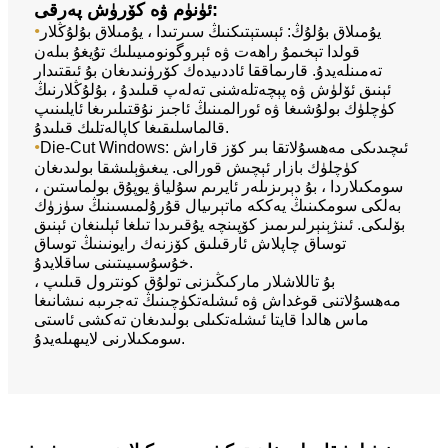
ئۈنۈم ۋە كۆرۈش پەرقى:
•
يۇمىلاق بۇلۇڭ: ئېستېتىكنىڭ سىرتىدا ، يۇمىلاق بۇلۇڭلار
قولدا تېخىمۇ راھەت ۋە ئېروگونومىيىلىك تۇيغۇ بىلەن
تەمىنلەيدۇ. قارىماققا ئاددىيدەك كۆرۈنىدىغان بۇ ئىقتىدار
ئېنىق ئۆلۈش ۋە پېچەتلەشنى تەلەپ قىلىدۇ ، بۇلۇڭلارنىڭ
كۈچلۈك بولۇشىغا ۋە ئورالمىنىڭ ئاجىز نۇقتىلىرىغا ئايلىنىپ
قالماسلىقىغا كاپالەتلىك قىلىدۇ.
•
Die-Cut Windows: ئىچىدىكى مەھسۇلاتقا بىر كۆز قاراش
كۈچلۈك بازار ئېچىش قورالى. يىغىۋېلىشقا بولىدىغان
سومكىلاردا ، بۇ دېرىزىلەر ئايرىم سۇلياۋ يوپۇق بولماستىن ،
بەلكى سومكىنىڭ يەككە ماتېرىيال قۇرۇلمىسىنىڭ سۈزۈك
بۆلىكى. ئىنژېنېرلىرىمىز كۆپىنچە يۇقىرىدا تىلغا ئېلىنغان ئېنىق
توساق چاپلاش ئارقىلىق كۆزنەك رايونىنىڭ توساق
خۇسۇسىيىتىنى ساقلايدۇ.
بۇ تاللاشلار ماركىڭىزنى تولۇق كونترول قىلىپ ،
مەھسۇلاتنى قوغداش ۋە ئىشلەتكۈچىنىڭ تەجرىبە نىشانىغا
ماس ھالدا قايتا ئىشلەتكىلى بولىدىغان تەكشى ئاستى
سومكىلارنى لايىھىلەيدۇ.