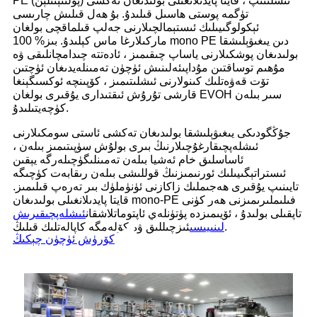
PE (پولىئېتىلېن) ئىشلىتىپ ، قايتا پايدىلانغىلى بولىدىغان تەكشى
تۈگمە پوستى ھاسىل قىلىدۇ. بۇ ھەل قىلىش چارىسى
ئېكولوگىيىلىك ئىستېمالچىلارنى جەلپ قىلماقچى بولغان
ماركىلارغا ماس كېلىدۇ. بىز% 100 mono PE دىن يىغىۋېلىشقا
بولىدىغان پوشكىلارنى ياساپ چىقىمىز ، ئادەتتە چىدامچانلىقى ۋە
مۇھىم توساقتىن مۇداپىئەلىنىش ئۈچۈن تەمىنلەيدىغان ئۈچتىن
تۆت قەۋەتلىك كىنولارنى ئىشلىتىمىز ، كۆپىنچە ئوكسىگېنغا
قارشى تۇرۇش ئىقتىدارى يۇقىرى بولغان EVOH سىر بىلەن
كۈچەيتىلىدۇ.
جۇڭگودىكى يىغىۋېلىشقا بولىدىغان تەكشى ئاستى سومكىلارنى
ئىشلەپچىقارغۇچىلارنىڭ بىرى بولۇش سۈپىتىمىز بىلەن ،
ئاساسلىق خام ئەشيا بىلەن تەمىنلىگۈچىلەرگە يېقىن
ئىستراتېگىيىلىك ئورنىمىزنىڭ قوللىشى بىلەن رىقابەت كۈچىگە
تايىنىپ يۇقىرى ھەجىملىك ​​زاكازنى ئۈنۈملۈك بىر تەرەپ قىلىمىز.
قايتا پايدىلانغىلى بولىدىغان mono-PE فىلىملىرىمىزنى ھەر كۈنى
تاپقىلى بولىدۇ ، ئۆيىمىزدە پۈتۈنلەي ئاپتوماتلاشقان
ئىشلەپچىقىرىش
ئىزچىللىق ۋە كۆلەمگە كاپالەتلىك قىلىڭ.
لىنىيىسى
كۆرۈش ئۈچۈن چېكىڭ