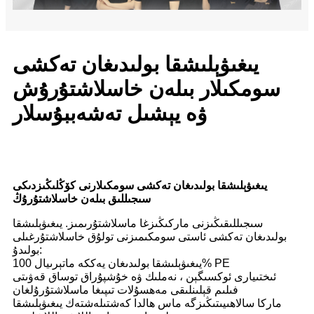
يىغىۋېلىشقا بولىدىغان تەكشى
سومكىلار بىلەن خاسلاشتۇرۇش
ۋە يېشىل تەشەببۇسلار
يىغىۋېلىشقا بولىدىغان تەكشى سومكىلارنى كۆڭلىڭىزدىكى
سىجىللىق بىلەن خاسلاشتۇرۇڭ
سىجىللىقىڭىزنى ماركىڭىزغا ماسلاشتۇرىمىز. يىغىۋېلىشقا
بولىدىغان تەكشى ئاستى سومكىمىزنى تولۇق خاسلاشتۇرغىلى
بولىدۇ:
يىغىۋېلىشقا بولىدىغان يەككە ماتېرىيال 100% PE
ئىختىيارى ئوكسىگېن ، نەملىك ۋە خۇشپۇراق توساق قەۋىتى
فىلىم قېلىنلىقى مەھسۇلات تىپىغا ماسلاشتۇرۇلغان
ماركا سالاھىيىتىڭىزگە ماس ھالدا كەشتىلەشتەك يىغىۋېلىشقا