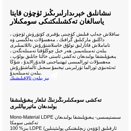
نىشانلىق خېرىدارلىرىڭىز ئۈچۈن قايتا
ياسالغان تەكشىلىكتىكى سومكىلار
ساقلاش جەلپ قىلىش كۈچىنى يۇقىرى كۆتۈرۈش ئۈچۈن ،
داڭلىق ماركىلىق گرافىك ، مەھسۇلات بەلگىسى ۋە
تاماملاش قاتارلىق تولۇق خاسلاشتۇرۇش تاللانمىلىرى
بىلەن تەمىنلەيمىز. ھەر خىل چوڭلۇقتا تەمىنلەنگەن ،
يىغىۋېلىشقا بولىدىغان تەكشى ئاستى خالتا جانلىق بولۇپ ،
مەھسۇلات ئورالمىسى ئېھتىياجىنى قاندۇرالايدۇ ، شۇڭا
ئەنئەنىۋى ئورالما تۈرلىرىنى تېخىمۇ سىجىل ئالماشتۇرۇش
بىلەن تەمىنلەيدۇ.
بىز بىلەن ئالاقىلىشىڭ
تەكشى سومكىلىرىڭىزنىڭ ئىلغار يىغىۋېلىشقا
بولىدىغان ماتېرىياللىرى
Mono-Material LDPE سىستېمىسى- يىغىۋېلىشقا بولىدىغان
تەكشى سومكا
بىز% 100 LDPE (تۆۋەن زىچلىقتىكى پولىئېتىلېن) ئارقىلىق