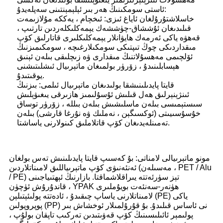
ئاستى سومكىنىڭ ھەر بىر ئېلېمېنتىنى سەپلەيدۇ:
خاسلاشتۇرۇلغان ئاياغ ئىزى: ئىخچام ، يەككە مۇلازىمەت
قىلىدىغان ئۇششاق-چۈششەك يېمەكلىكلەردىن تارتىپ ،
قەھۋە ياكى ئەرمەك ھايۋانلار يېمەكلىكلىرى قاتارلىق كۆپ
مىقداردىكى چوڭ تىپتىكى سومكىلارغىچە ، سومكىمىزنىڭ
ئۆلچىمى مەھسۇلاتنىڭ مىقدارى ۋە زىچلىقى بىلەن ئېنىق
ھېسابلىنىدۇ ، زۆرۈر بولمىغان ماتېرىيال ئىشلىتىشنى
يوقىتىدۇ.
قايتا پايدىلىنىشقا بولىدىغان ماتېرىيال ئىلمى: بىزنىڭ
ئىنژېنېرلىق ھەل قىلىش ئۇسۇلىمىز ھازىرقى يىغىۋېلىش
سىستېمىسى بىلەن ماسلىشىش بىلەن بىللە ، زۆرۈر توساق
خۇسۇسىيىتى (ئوكسىگېن ، نەملىك ۋە نۇرغا قارشى) بىلەن
تەمىنلەيدىغان كۆپ قاتلاملىق كىنولارنى ياساشتا.
مونو ماتېرىيالى لامناتى: بۇ كەسىپ قايتا پايدىلىنىش تەس بولغان
ئەنئەنىۋى كۆپ ماتېرىياللىق لامىناتلاردىن (مەسىلەن ، PET / Alu
/ PE) تېز سۈرئەتتە يىراقلاشماقتا. بازارنىڭ ئېھتىياجىنى
قاندۇرۇش ئۈچۈن ، YPAK ھۈنەر-سەنئەت بويۇملىرى
لامىناتلارنى ياساپ چىقىدۇ ، ئادەتتە پولىئېتىلېن (PE) ياكى
پوپروپولىن (PP) نى ئاساس قىلىدۇ. بۇ قۇرۇلمىلار ئوخشاش بىر
پولىمېر ئائىلىسىنىڭ كۆپ قەۋىتىدىن تەركىب تاپقان بولۇپ ،