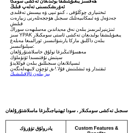
ھەقسىز يىغىۋېلىشقا بولىدىغان تەكشى سومكا
ئەۋرىشكىسىنى تەلەپ قىلىڭ
ئىختىيارى چوڭلۇقى ، كىنو تىپى ۋە بېسىش تەقلىدى
جەدۋەل ۋە ئىمكانىيەتلىك سىجىل ھۆججەتلەرنى زىيارەت
قىلىش
ئىنژېنېرلىرىمىز بىلەن نەق مەيداندىن مەسلىھەت سوراڭ
سىز YPAK يىغىۋېلىشقا بولىدىغان تەكشى ئاستى سومكىلار
بىلەن داڭلىق ماركا يارىتىۋاتىسىز. ئورالمىغا مەبلەغ
سېلىۋاتىسىز:
مەھسۇلاتىڭىزغا تولۇق خاسلاشتۇرۇلغان
سېتىش نۇقتىسىدا ئۈنۈملۈك
ئىسپاتلانغان سىجىللىق بىلەن قوللايدۇ
ئىقتىدار ۋە ئىشلىتىش قۇلايلىق ئۈچۈن لايىھەلەنگەن
بىز بىلەن ئالاقىلىشىڭ
سىجىل تەكشى سومكىلار ، سودا ئېھتىياجىڭىزغا ماسلاشتۇرۇلغان
Custom Features &
يادرولۇق تۈۋرۈك