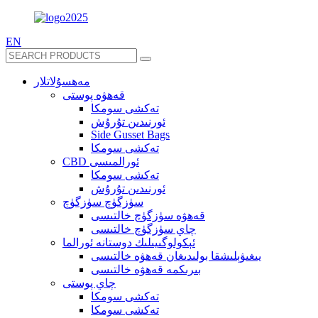
EN
مەھسۇلاتلار
قەھۋە پوستى
تەكشى سومكا
ئورنىدىن تۇرۇش
Side Gusset Bags
تەكشى سومكا
CBD ئورالمىسى
تەكشى سومكا
ئورنىدىن تۇرۇش
سۈزگۈچ سۈزگۈچ
قەھۋە سۈزگۈچ خالتىسى
چاي سۈزگۈچ خالتىسى
ئېكولوگىيىلىك دوستانە ئورالما
يىغىۋېلىشقا بولىدىغان قەھۋە خالتىسى
بىرىكمە قەھۋە خالتىسى
چاي پوستى
تەكشى سومكا
تەكشى سومكا