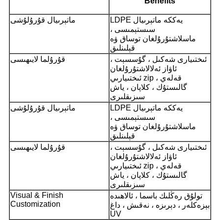
Benefits
LDPE يەككە ماتېرىيال
ماتېرىيال قۇرۇلۇشى
سىستېمىسى ،
ماسلاشتۇرۇلغان توساق ۋە
قېلىنلىق
ئىختىيارى شەكىل ، گۇسسېت ،
قۇرۇلما لايىھىسى
ئاۋاز ئەلالاشتۇرۇلغان
ئىختىيارىي zip ، قەلەي
گالىستۇك ، كلاپان ، ياش
سىزىقلىرى
LDPE يەككە ماتېرىيال
ماتېرىيال قۇرۇلۇشى
سىستېمىسى ،
ماسلاشتۇرۇلغان توساق ۋە
قېلىنلىق
ئىختىيارى شەكىل ، گۇسسېت ،
قۇرۇلما لايىھىسى
ئاۋاز ئەلالاشتۇرۇلغان
ئىختىيارىي zip ، قەلەي
گالىستۇك ، كلاپان ، ياش
سىزىقلىرى
Visual & Finish
تولۇق رەڭلىك باسما ، ئالاھىدە
Customization
بېزەكلەر ، دېرىزە ، نەقىش ، داغ
UV