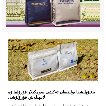
يىغىۋېلىشقا بولىدىغان تەكشى سومكىلار قۇرۇلما ۋە
لايىھىلەش قۇرۇلۇشى
مەھسۇلات ئىنژېنېرلىرىمىز يىغىۋېلىشقا بولىدىغان تەكشى