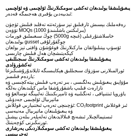
يىغىۋېلىشقا بولىدىغان تەكشى سومكىلارنىڭ ئۆلچىمى ۋە ئۆلچىمى
ئىدىيەدىن يۇقىرى ھەجىمگە قەدەر:
رەقەملىك بېسىش ئارقىلىق تېز سۈرئەتتە تەقلىد قىلىش ئۈچۈن
تۆۋەن MOQs (1000 بىرلىكتىن باشلىنىدۇ)
چوڭ سىغىملىق فورمات (5000g غىچە) خاسلاشتۇرغىلى
بولىدىغان gusset چوڭقۇرلۇقى
ئۆسۈپ يېتىلىۋاتقان ماركىلارنىڭ قوغۇشۇن ۋاقتى تېز بولغان
كېڭەيتىشچان ھەل قىلىش چارىسى
يىغىۋېلىشقا بولىدىغان تەكشى سومكىلارنىڭ سىجىللىقى
تەكشۈرۈلدى
ئورالمىلارنى سۈزۈك سىجىللىق ھېكايىسىگە ئايلاندۇرۇشىڭىزغا
ياردەم قىلىمىز:
مۇۋاپىق يىغىۋېلىش بەلگىسى ، بىر تەرەپ قىلىش يېتەكچىسى ۋە
نازارەت قىلىپ باشقۇرۇشقا ماس كېلىدىغان بەلگە
ياۋروپا ئىتتىپاقى ، ئەنگىلىيە ۋە ئامېرىكىنىڭ تەلىپىگە توسالغۇ ۋە
ماتېرىيال ئۆلچىمى جەدۋىلى
ئۈچىنچى تەرەپ ئىختىيارىي قوللاش: CO₂footprint ئىز قوغلاش
ۋە يىغىۋېلىنغان ماتېرىيال مەنبەسى
ئىستېمالچىلار ئىشەنچ قىلالايدىغان تەلەپلەر بىلەن يېشىل
ئورنىڭىزنى كۈچەيتىڭ.
يىغىۋېلىشقا بولىدىغان تەكشى سومكىلاردىكى يەرشارى
تەجرىبىسى