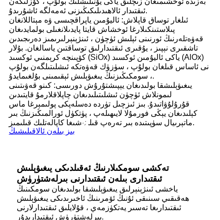
بەزىدە ئوخشىمىغان زىچلىق ياكى يۆنىلىشلىك بولۇپ ، كۆزلىگەن
ئىقتىدار ئالاھىدىلىكىڭىزنى ئەمەلگە ئاشۇرىدۇ.
ئىلغار توساق قاپلاش: ئاليۇمىن ياپراقچىسى ۋە مېتاللانغان
پىلاستىنكىلارغا ئوخشاش قايتا پايدىلانغىلى بولمايدىغان
قەۋەتلەرنىڭ ئورنىنى ئېلىش ئۈچۈن ، ئىنژېنېرلىرىمىز دەرىجىدىن
تاشقىرى نېپىز ، يۇقىرى ئىقتىدارلىق توساقتىن ياسالغان. بۇلار
كۆپىنچە كرېمنىي ئوكسىد (SiOx) ياكى ئاليۇمىن ئوكسىد (AlOx)
نى ئاساس قىلغان بولۇپ ، سۈزۈك قەۋەتكە ئىشلىتىلگەن بولۇپ
، سومكىڭىزنىڭ يىغىۋېلىش ئېقىمىنى بۇلغىمايدۇ.
يىغىۋېلىشقا بولىدىغان يېپىشتۇرۇش دورىسى: كىنو قەۋىتىنى
لىمونلاش ئۈچۈن ئىشلىتىلىدىغان چاپلاقلارمۇ قايتىدىن
قۇرۇلۇۋاتىدۇ. بىز ئىزچىل تۈردە دەسلەپكى پولىمېرغا ماس
كېلىدىغان يېڭى فورمۇلا لايىھىلەپ ، پۈتكۈل ئورالمىڭىزنىڭ بىر
ماتېرىيال سۈپىتىدە بىر تەرەپ قىلىنىشىغا كاپالەتلىك قىلىمىز.
بىز بىلەن ئالاقىلىشىڭ
تەكشى سومكىلارنىڭ ئەقىلدىكى يىغىۋېلىش
ئىقتىدارى بىلەن ئىقتىدارنى بىرلەشتۈرۈش
ياخشى ئىنژېنېرلىق يىغىۋېلىشقا بولىدىغان سومكىنىڭ
ھەقىقىي سىنىقى ئۇنىڭ ئۆمرىنىڭ ئاخىرىدىكى يىغىۋېلىش
ئىقتىدارىغا تەسىر يەتكۈزمەي ، قۇلايلىق ئىقتىدارلارنى
بىرلەشتۈرۈش ئىقتىدارىدۇر.