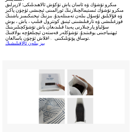
مىكرو تۆشۈك ۋە ئاسان ياش تۆكۈش ئالاھىدىلىكى: لازېرلىق
مىكرو تۆشۈك ئىستېمالچىلارنىڭ ئورالمىنى ئېچىشى ئۈچۈن پاكىز
ۋە قۇلايلىق ئۇسۇل بىلەن تەمىنلەيدۇ. بىزنىڭ تېخنىكىمىز ياشنىڭ
قوزغىلىشى ۋە تارقىلىشىنى ئېنىق كونترول قىلىپ ، ياش ، بوش
سۇلياۋ پارچىلارنى پەيدا قىلىدىغان ياش تۆشۈكچىلىرىنىڭ
ئېھتىياجىنى يوقىتىدۇ. تۆشۈكلەر قەستەن ئېچىلغۇچە بولاقنىڭ
توساق پۈتۈنلىكىنى ساقلاش ئۈچۈن ياسالغان.
بىز بىلەن ئالاقىلىشىڭ