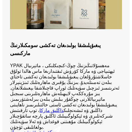
يىغىۋېلىشقا بولىدىغان تەكشى سومكىلارنىڭ
ماركىسى
YPAK مەھسۇلاتىڭىزنىڭ چوڭ-كىچىكلىكى ، ماتېرىيال
ئېھتىياجى ۋە ماركا كۆرۈش ئىقتىدارىغا ماس ھالدا تولۇق
خاسلاشتۇرۇلغان يىغىۋېلىشقا بولىدىغان تەكشى تاختاي
بىلەن تەمىنلەيدۇ. بىزنىڭ يۇقىرى ماھارەتلىك ئىنژېنېرلار
ئەترىتىمىز ئىزچىل سۈپەتلىك ئوراپ قاچىلاشقا بېغىشلانغان.
بىز مۇرەككەپ لايىھىلەش ماھارەتلىرىنى سىجىل
ماتېرىياللارنى چوڭقۇر بىلىش بىلەن بىرلەشتۈرىمىز.
يىغىۋېلىشقا بولىدىغان تەكشى ئاستى خالتىلىرىمىز ناھايىتى
داڭلىق ۋە ئىشەنچلىك
داڭلىق ماركا
، توپ تارقىتىش
شىركەتلىرى ۋە ئېكولوگىيىلىك ئاڭلىق پارچە ساتقۇچىلار
ئېكولوگىيىلىك مۇھىتنى قوغداش ۋە ئەلا سۈپەتلىك
بولغانلىقى ئۈچۈن.