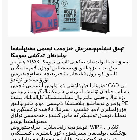
ئېنىق ئىشلەپچىقىرىش خىزمەت ئېقىمى يىغىۋېلىشقا
بولىدىغان تەكشى سومكا
ھەر بىر YPAK يىغىۋېلىشقا بولىدىغان تەكشى ئاستى سومكا
سۈپەت ، ئىزچىللىق ۋە سىجىللىق ئۈچۈن لايىھەلەنگەن
قاتتىق كونترول قىلىنغان ، ئاخىرىغىچە ئىشلەپچىقىرىش
تۇرۇبىسىدىن ئۆتىدۇ:
قۇرۇلما قۇرۇلۇشى ۋە ئۆلۈش لىنىيىسى ئېچىش: CAD نى
ئاساس قىلغان ئۆلۈش لىنىيىسى سومكىنىڭ گېئومېتىرىيىسى
ۋە ئەڭ ياخشى ماتېرىيال ئىشلىتىلىشىگە كاپالەتلىك قىلىدۇ.
يۇقىرى توساقلىق پىلاستىنكا لامپىسى: مونو ماتېرىياللىق PE
قۇرۇلمىلىرى لامپا قىلىنىپ ، سىزنىڭ ئالاھىدە ئوكسىگېن ۋە
نەملىك توساق تەلىپىڭىزگە ماس كېلىدۇ ، ھەممىسى تولۇق
يىغىۋېلىشقا بولىدۇ.
قوشۇمچە زاپچاسلارنى بىرلەشتۈرۈش: WIPF كلاپان ،
يۆتكىگىلى بولىدىغان سىيرىلغۇچ ، كۆز ياشلىرى ، كېسىلگەن
دېرىزە ۋە كەشتىلەش قاتارلىق ئىقتىدار ئىقتىدارلىرىنى