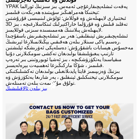
قوللاش ۋە كەسىپ تەجرىبىسى
YPAK پەقەت ئىشلەپچىقارغۇچى ئەمەس. بىز سىزنىڭ ئورالما
تېخنىكا ھەمراھىڭىز سۈپىتىدە ھەرىكەت قىلىمىز:
ئىختىيارى لايىھىلەش ۋە قوللاش: ئۆلۈش لىنىيىسى قۇرۇشتىن
3D تەقلىد قىلىش ۋە قۇرۇلما خاراكتېرلىك ئىنكاسلارغىچە ، بىز
لايىھىلەش پىلانىنىڭ ھەممىسىدە سىزنى قوللايمىز.
ئىشلەپچىقىرىش ئېنىقلىقى: ھەر بىر ئىشلەپچىقىرىش باسقۇچىدا
رەسىم ياكى سىنلار بىلەن ھەقىقىي يېڭىلانمىلارغا ئېرىشىڭ.
مەخسۇس ھېسابات باشقۇرۇش: دەسلەپكى ئەۋرىشكە ئېلىشتىن
تارتىپ يىغىۋېلىشقا بولىدىغان تەكشى سومكىلارنى دۇنيا
مىقياسىدا يەتكۈزۈشكىچە ، بىز ئەشيا ئوبوروتىنى بىر تەرەپ
قىلىمىز ، شۇڭا ماركىڭىزغا ئەھمىيەت بېرەلەيسىز.
بىزنىڭ ۋەزىپىمىز قايتا پايدىلانغىلى بولىدىغان تەكشىلىكتىكى
سومكىلارنى تېخنىكىلىق ئېنىقلىق ، يەر شارىغا يەتكۈزۈش ۋە
تولۇق مۇلازىمەت بىلەن تەمىنلەش.
بىز بىلەن ئالاقىلىشىڭ