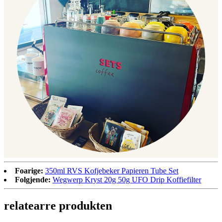
Foarige:
350ml RVS Kofjebeker Papieren Tube Set
Folgjende:
Wegwerp Kryst 20g 50g UFO Drip Koffiefilter
relatearre produkten