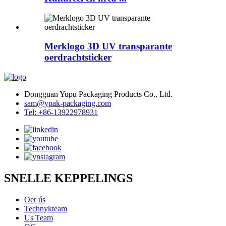
Merklogo 3D UV transparante
oerdrachtsticker
Dongguan Yupu Packaging Products Co., Ltd.
sam@ypak-packaging.com
Tel: +86-13922978931
SNELLE KEPPELINGS
Oer ús
Technykteam
Us Team