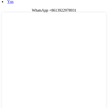
Yns
WhatsApp +8613922978931