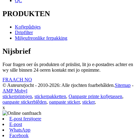
QC
PRODUKTEN
Kofjepûdsjes
Dripfilter
Miljeufreonlike ferpakking
Nijsbrief
Foar fragen oer ús produkten of priislist, lit jo e-postadres achter en
wy sille binnen 24 oeren kontakt mei jo opnimme.
FRAACH NO
© Auteursrjocht - 2010-2026: Alle rjochten foarbehâlden.
Sitemap
-
AMP Mobyl
stickerprintsjen
,
stickerpakketten
,
Oanpaste printe kofjetassen
,
oanpaste stickerblêden
,
oanpaste sticker
,
sticker
,
x
E-post ferstjoere
E-post
WhatsApp
Facebook