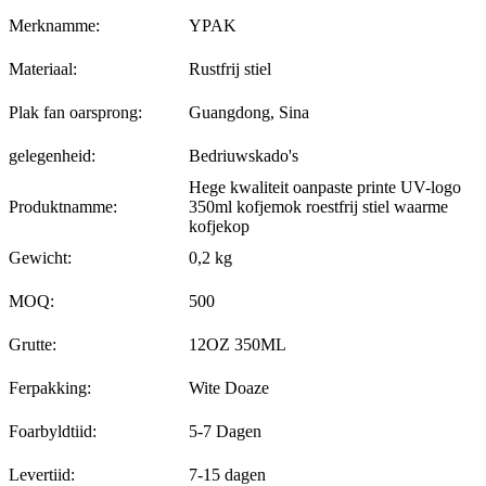
Merknamme:
YPAK
Materiaal:
Rustfrij stiel
Plak fan oarsprong:
Guangdong, Sina
gelegenheid:
Bedriuwskado's
Hege kwaliteit oanpaste printe UV-logo
Produktnamme:
350ml kofjemok roestfrij stiel waarme
kofjekop
Gewicht:
0,2 kg
MOQ:
500
Grutte:
12OZ 350ML
Ferpakking:
Wite Doaze
Foarbyldtiid:
5-7 Dagen
Levertiid:
7-15 dagen