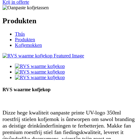
Krij in offerte
Produkten
Thús
Produkten
Kofjemokken
RVS waarme kofjekop
Dizze hege kwaliteit oanpaste printe UV-logo 350ml
roestfrij stielen kofjemok is ûntworpen om sawol branding
as deistige drinkûnderfiningen te ferbetterjen. Makke fan
premium roestfrij stiel fan fiedingskwaliteit, leveret it
útsûnderlike duorsumens, wjerstân tsjin roest en