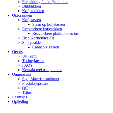
Ferpakking fan kofjedranken
Blikblikken
Kofjemokken
Oplossingen
Kofjetassen
Stean op kofjetassen
Recyclebere kofjesekken
Recyclebere platte boaiemtas
Drip Koffiefilter Kit
Snoepzakjes
Cannabis Tassen
Oer ús
Us Team
Technykteam
FAQ's
Kontakt mei ús opnimme
Oanpassing
Styl, Materiaalstruktuer
Produksjeproses
QC
Tsjinst
Resinsjes
Oplieding