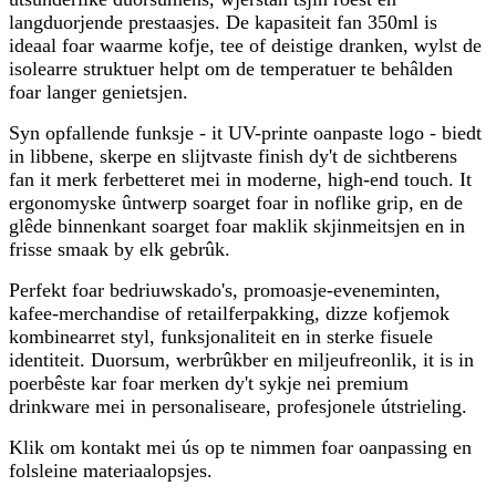
langduorjende prestaasjes. De kapasiteit fan 350ml is
ideaal foar waarme kofje, tee of deistige dranken, wylst de
isolearre struktuer helpt om de temperatuer te behâlden
foar langer genietsjen.
Syn opfallende funksje - it UV-printe oanpaste logo - biedt
in libbene, skerpe en slijtvaste finish dy't de sichtberens
fan it merk ferbetteret mei in moderne, high-end touch. It
ergonomyske ûntwerp soarget foar in noflike grip, en de
glêde binnenkant soarget foar maklik skjinmeitsjen en in
frisse smaak by elk gebrûk.
Perfekt foar bedriuwskado's, promoasje-eveneminten,
kafee-merchandise of retailferpakking, dizze kofjemok
kombinearret styl, funksjonaliteit en in sterke fisuele
identiteit. Duorsum, werbrûkber en miljeufreonlik, it is in
poerbêste kar foar merken dy't sykje nei premium
drinkware mei in personaliseare, profesjonele útstrieling.
Klik om kontakt mei ús op te nimmen foar oanpassing en
folsleine materiaalopsjes.