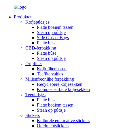
Produkten
Kofjepûdsjes
Platte boaiem tassen
Stean op pûdsje
Side Gusset Bags
Platte bûse
CBD-ferpakking
Platte bûse
Stean op pûdsje
Dripfilter
Kofjefiltertassen
Teefilterzakjes
Miljeufreonlike ferpakking
Recyclebere kofjesekken
Kompostearbere kofjesekken
Teepûdsjes
Platte bûse
Platte boaiem tassen
Stean op pûdsje
Stickers
Kulturele en kreative stickers
Oerdrachtstickers