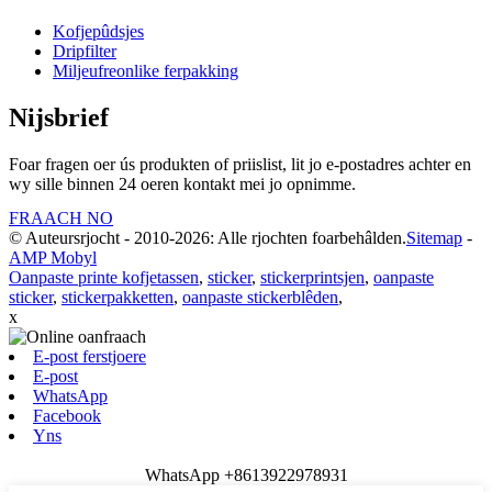
Kofjepûdsjes
Dripfilter
Miljeufreonlike ferpakking
Nijsbrief
Foar fragen oer ús produkten of priislist, lit jo e-postadres achter en
wy sille binnen 24 oeren kontakt mei jo opnimme.
FRAACH NO
© Auteursrjocht - 2010-2026: Alle rjochten foarbehâlden.
Sitemap
-
AMP Mobyl
Oanpaste printe kofjetassen
,
sticker
,
stickerprintsjen
,
oanpaste
sticker
,
stickerpakketten
,
oanpaste stickerblêden
,
x
E-post ferstjoere
E-post
WhatsApp
Facebook
Yns
WhatsApp +8613922978931