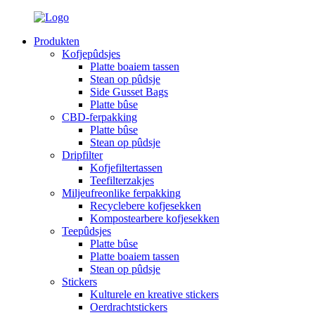
Produkten
Kofjepûdsjes
Platte boaiem tassen
Stean op pûdsje
Side Gusset Bags
Platte bûse
CBD-ferpakking
Platte bûse
Stean op pûdsje
Dripfilter
Kofjefiltertassen
Teefilterzakjes
Miljeufreonlike ferpakking
Recyclebere kofjesekken
Kompostearbere kofjesekken
Teepûdsjes
Platte bûse
Platte boaiem tassen
Stean op pûdsje
Stickers
Kulturele en kreative stickers
Oerdrachtstickers