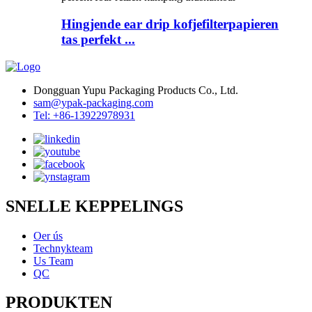
Hingjende ear drip kofjefilterpapieren
tas perfekt ...
Dongguan Yupu Packaging Products Co., Ltd.
sam@ypak-packaging.com
Tel: +86-13922978931
SNELLE KEPPELINGS
Oer ús
Technykteam
Us Team
QC
PRODUKTEN