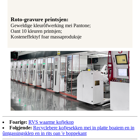
Roto-gravure printsjen:
Geweldige kleurôfwerking mei Pantone;
Oant 10 kleuren printsjen;
Kosteneffektyf foar massaproduksje
Foarige:
RVS waarme kofjekop
Folgjende:
Recyclebere kofjesekken mei in platte boaiem en in
ûntgassingsklep en in rits oan 'e boppekant