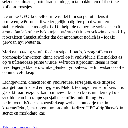
seizoenskado-sets, hotelfoarsjennings, retailpakketten of feestlike
kofjepromoasjes.
De unike UFO-koepelfoarm wreidet him soepel út tidens it
brouwen, wêrtroch't it wetter gelijkmatig ferspraat wurdt en in
stabile ekstraksje mooglik is. Dit helpt de natuerlike swietens en it
aroma fan 'e kofje te beklamjen, wêrtroch't in konsekwinte smaak by
it oergieten ûntstiet sûnder dat der apparatuer nedich is - foegje
gewoan hyt wetter ta.
Merkoanpassing wurdt folslein stipe. Logo's, krystgrafiken en
promoasje-ûntwerpen kinne sawol op it yndividuele filterpakket as
op 'e bûtendoaze printe wurde, wêrtroch it produkt ideaal is foar
feestdagenpakketten, winkelplanken yn kafees, bedriuwskado's of e-
commerceferkeap.
Lichtgewicht, draachber en yndividueel fersegele, elke dripsek
soarget foar frisheid en hygiëne. Maklik te dragen en te brûken, it is
geskikt foar reizgers, kantoarmeiwurkers en konsuminten dy't op
syk binne nei in rappe spesjaliteitskoffie-ûnderfining. Foar
bedriuwen dy't de seizoensferkeap wolle stimulearje mei in
kosteneffektyf, mar premium produkt, is dizze UFO-dripfiltersek in
sterke en merkklare kar.
Stjoer e-post nei ús