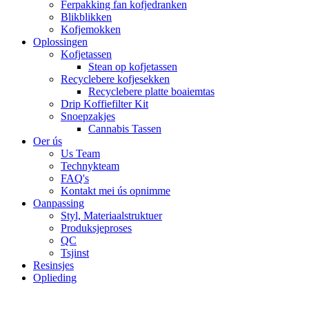
Ferpakking fan kofjedranken
Blikblikken
Kofjemokken
Oplossingen
Kofjetassen
Stean op kofjetassen
Recyclebere kofjesekken
Recyclebere platte boaiemtas
Drip Koffiefilter Kit
Snoepzakjes
Cannabis Tassen
Oer ús
Us Team
Technykteam
FAQ's
Kontakt mei ús opnimme
Oanpassing
Styl, Materiaalstruktuer
Produksjeproses
QC
Tsjinst
Resinsjes
Oplieding