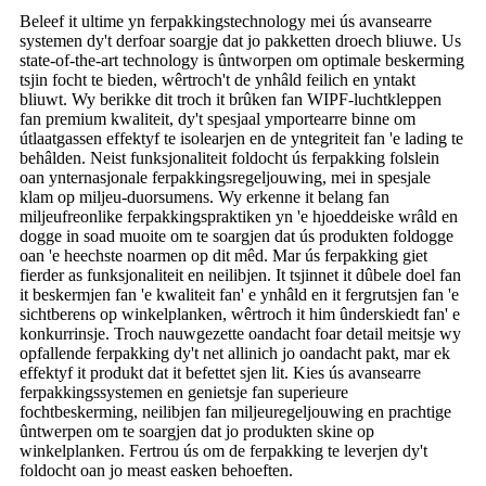
Beleef it ultime yn ferpakkingstechnology mei ús avansearre
systemen dy't derfoar soargje dat jo pakketten droech bliuwe. Us
state-of-the-art technology is ûntworpen om optimale beskerming
tsjin focht te bieden, wêrtroch't de ynhâld feilich en yntakt
bliuwt. Wy berikke dit troch it brûken fan WIPF-luchtkleppen
fan premium kwaliteit, dy't spesjaal ymportearre binne om
útlaatgassen effektyf te isolearjen en de yntegriteit fan 'e lading te
behâlden. Neist funksjonaliteit foldocht ús ferpakking folslein
oan ynternasjonale ferpakkingsregeljouwing, mei in spesjale
klam op miljeu-duorsumens. Wy erkenne it belang fan
miljeufreonlike ferpakkingspraktiken yn 'e hjoeddeiske wrâld en
dogge in soad muoite om te soargjen dat ús produkten foldogge
oan 'e heechste noarmen op dit mêd. Mar ús ferpakking giet
fierder as funksjonaliteit en neilibjen. It tsjinnet it dûbele doel fan
it beskermjen fan 'e kwaliteit fan' e ynhâld en it fergrutsjen fan 'e
sichtberens op winkelplanken, wêrtroch it him ûnderskiedt fan' e
konkurrinsje. Troch nauwgezette oandacht foar detail meitsje wy
opfallende ferpakking dy't net allinich jo oandacht pakt, mar ek
effektyf it produkt dat it befettet sjen lit. Kies ús avansearre
ferpakkingssystemen en genietsje fan superieure
fochtbeskerming, neilibjen fan miljeuregeljouwing en prachtige
ûntwerpen om te soargjen dat jo produkten skine op
winkelplanken. Fertrou ús om de ferpakking te leverjen dy't
foldocht oan jo meast easken behoeften.