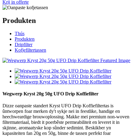
Krij in offerte
Produkten
Thús
Produkten
Dripfilter
Kofjefiltertassen
Wegwerp Kryst 20g 50g UFO Drip Koffiefilter
Dizze oanpaste standert Kryst UFO Drip Koffiefiltertas is
ûntworpen foar merken dy't sykje nei in feestlike, handige en
heechweardige brouwoplossing. Makke mei premium non-woven
filtermateriaal, biedt it poerbêste permeabiliteit en leveret it in
skjinne, aromaatyske kop sûnder sedimint. Beskikber yn
kapasiteiten fan 20g en 50g, binne de tassen perfekt foar