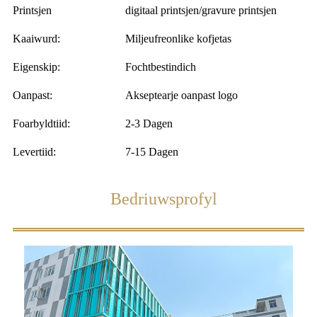
Printsjen
digitaal printsjen/gravure printsjen
Kaaiwurd:
Miljeufreonlike kofjetas
Eigenskip:
Fochtbestindich
Oanpast:
Akseptearje oanpast logo
Foarbyldtiid:
2-3 Dagen
Levertiid:
7-15 Dagen
Bedriuwsprofyl