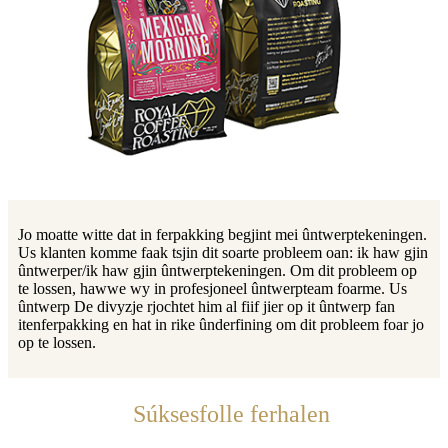
Jo moatte witte dat in ferpakking begjint mei ûntwerptekeningen.
Us klanten komme faak tsjin dit soarte probleem oan: ik haw gjin
ûntwerper/ik haw gjin ûntwerptekeningen. Om dit probleem op
te lossen, hawwe wy in profesjoneel ûntwerpteam foarme. Us
ûntwerp De divyzje rjochtet him al fiif jier op it ûntwerp fan
itenferpakking en hat in rike ûnderfining om dit probleem foar jo
op te lossen.
Súksesfolle ferhalen