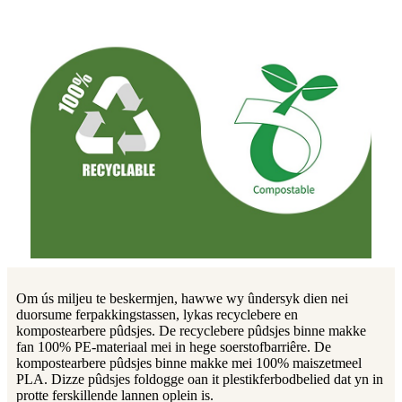
Om ús miljeu te beskermjen, hawwe wy ûndersyk dien nei
duorsume ferpakkingstassen, lykas recyclebere en
kompostearbere pûdsjes. De recyclebere pûdsjes binne makke
fan 100% PE-materiaal mei in hege soerstofbarriêre. De
kompostearbere pûdsjes binne makke mei 100% maiszetmeel
PLA. Dizze pûdsjes foldogge oan it plestikferbodbelied dat yn in
protte ferskillende lannen oplein is.