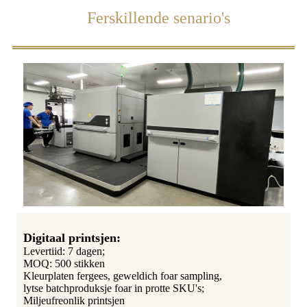
Ferskillende senario's
Digitaal printsjen:
Levertiid: 7 dagen;
MOQ: 500 stikken
Kleurplaten fergees, geweldich foar sampling,
lytse batchproduksje foar in protte SKU's;
Miljeufreonlik printsjen