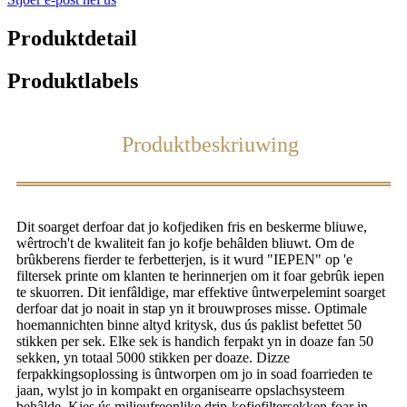
Produktdetail
Produktlabels
Produktbeskriuwing
Dit soarget derfoar dat jo kofjediken fris en beskerme bliuwe,
wêrtroch't de kwaliteit fan jo kofje behâlden bliuwt. Om de
brûkberens fierder te ferbetterjen, is it wurd "IEPEN" op 'e
filtersek printe om klanten te herinnerjen om it foar gebrûk iepen
te skuorren. Dit ienfâldige, mar effektive ûntwerpelemint soarget
derfoar dat jo noait in stap yn it brouwproses misse. Optimale
hoemannichten binne altyd kritysk, dus ús paklist befettet 50
stikken per sek. Elke sek is handich ferpakt yn in doaze fan 50
sekken, yn totaal 5000 stikken per doaze. Dizze
ferpakkingsoplossing is ûntworpen om jo in soad foarrieden te
jaan, wylst jo in kompakt en organisearre opslachsysteem
behâlde. Kies ús miljeufreonlike drip-kofjefiltersekken foar in