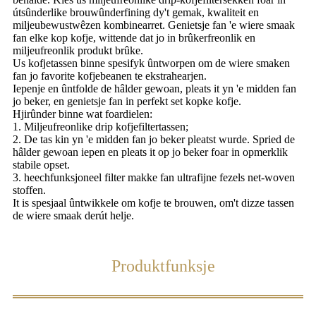
útsûnderlike brouwûnderfining dy't gemak, kwaliteit en
miljeubewustwêzen kombinearret. Genietsje fan 'e wiere smaak
fan elke kop kofje, wittende dat jo in brûkerfreonlik en
miljeufreonlik produkt brûke.
Us kofjetassen binne spesifyk ûntworpen om de wiere smaken
fan jo favorite kofjebeanen te ekstrahearjen.
Iepenje en ûntfolde de hâlder gewoan, pleats it yn 'e midden fan
jo beker, en genietsje fan in perfekt set kopke kofje.
Hjirûnder binne wat foardielen:
1. Miljeufreonlike drip kofjefiltertassen;
2. De tas kin yn 'e midden fan jo beker pleatst wurde. Spried de
hâlder gewoan iepen en pleats it op jo beker foar in opmerklik
stabile opset.
3. heechfunksjoneel filter makke fan ultrafijne fezels net-woven
stoffen.
It is spesjaal ûntwikkele om kofje te brouwen, om't dizze tassen
de wiere smaak derút helje.
Produktfunksje