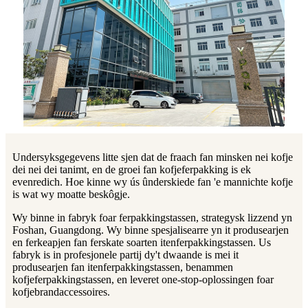
Undersyksgegevens litte sjen dat de fraach fan minsken nei kofje
dei nei dei tanimt, en de groei fan kofjeferpakking is ek
evenredich. Hoe kinne wy ​​ús ûnderskiede fan 'e mannichte kofje
is wat wy moatte beskôgje.
Wy binne in fabryk foar ferpakkingstassen, strategysk lizzend yn
Foshan, Guangdong. Wy binne spesjalisearre yn it produsearjen
en ferkeapjen fan ferskate soarten itenferpakkingstassen. Us
fabryk is in profesjonele partij dy't dwaande is mei it
produsearjen fan itenferpakkingstassen, benammen
kofjeferpakkingstassen, en leveret one-stop-oplossingen foar
kofjebrandaccessoires.