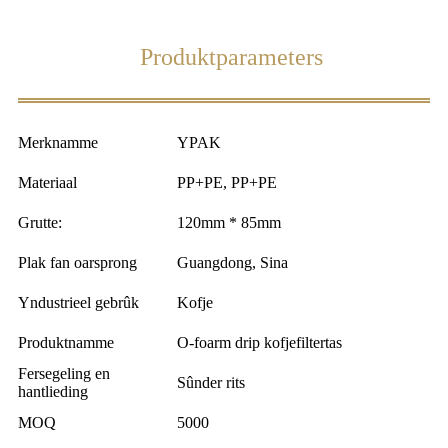
Produktparameters
Merknamme
YPAK
Materiaal
PP+PE, PP+PE
Grutte:
120mm * 85mm
Plak fan oarsprong
Guangdong, Sina
Yndustrieel gebrûk
Kofje
Produktnamme
O-foarm drip kofjefiltertas
Fersegeling en
Sûnder rits
hantlieding
MOQ
5000