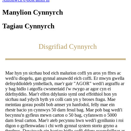
Manylion Cynnyrch
Tagiau Cynnyrch
Disgrifiad Cynnyrch
Mae hyn yn sicrhau bod eich malurion coffi yn aros yn ffres ac
wedi'u diogelu, gan gynnal ansawdd eich coffi. Er mwyn gwella
defnyddioldeb ymhellach, mae'r gair "AGOR" wedi'i argraffu ar
y bag hidlo i atgoffa cwsmeriaid i'w rwygo ar agor cyn ei
ddefnyddio. Mae'r elfen ddylunio syml ond effeithiol hon yn
sicrhau nad ydych byth yn colli cam yn y broses fragu. Mae
meintiau gorau posibl bob amser yn hanfodol, felly mae ein
rhestr bacio yn cynnwys 50 darn fesul bag. Mae pob bag wedi'i
becynnu'n gyfleus mewn carton o 50 bag, cyfanswm o 5000
darn fesul carton. Mae'r ateb pecynnu hwn wedi'i gynllunio i roi
digon o gyflenwadau i chi wrth gynnal system storio gryno a
threfnus. Dewiswch ein bagiau hidlo coffi diferu ecogyfeillgar ar