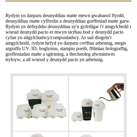
Rydym yn darparu deunyddiau matte mewn gwahanol ffyrdd,
deunyddiau matte cyffredin a deunyddiau gorffeniad matte garw.
Rydym yn defnyddio deunyddiau sy'n gyfeillgar i'r amgylchedd i
wneud deunydd pacio er mwyn sicrhau bod y deunydd pacio
cyfan yn ailgylchadwy/compostiadwy. Ar sail diogelu'r
amgylchedd, rydym hefyd yn darparu crefftau arbennig, megis
argraffu UV 3D, boglynnu, stampio poeth, ffilmiau holograffig,
gorffeniadau matte a sgleiniog, a thechnoleg alwminiwm
tryloyw, a all wneud y deunydd pacio yn arbennig.