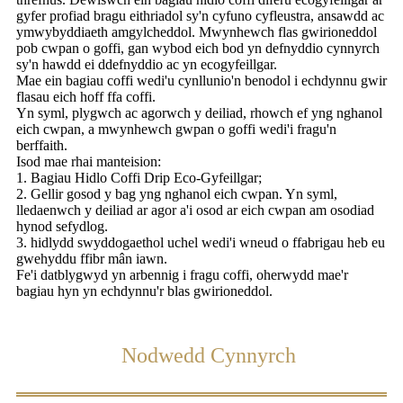
gyfer profiad bragu eithriadol sy'n cyfuno cyfleustra, ansawdd ac
ymwybyddiaeth amgylcheddol. Mwynhewch flas gwirioneddol
pob cwpan o goffi, gan wybod eich bod yn defnyddio cynnyrch
sy'n hawdd ei ddefnyddio ac yn ecogyfeillgar.
Mae ein bagiau coffi wedi'u cynllunio'n benodol i echdynnu gwir
flasau eich hoff ffa coffi.
Yn syml, plygwch ac agorwch y deiliad, rhowch ef yng nghanol
eich cwpan, a mwynhewch gwpan o goffi wedi'i fragu'n
berffaith.
Isod mae rhai manteision:
1. Bagiau Hidlo Coffi Drip Eco-Gyfeillgar;
2. Gellir gosod y bag yng nghanol eich cwpan. Yn syml,
lledaenwch y deiliad ar agor a'i osod ar eich cwpan am osodiad
hynod sefydlog.
3. hidlydd swyddogaethol uchel wedi'i wneud o ffabrigau heb eu
gwehyddu ffibr mân iawn.
Fe'i datblygwyd yn arbennig i fragu coffi, oherwydd mae'r
bagiau hyn yn echdynnu'r blas gwirioneddol.
Nodwedd Cynnyrch