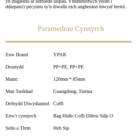
yn disgleirio ar silffoedd siopau. Ymddiriedwch ynom i
ddarparu'r pecynnu sy'n diwallu eich anghenion mwyaf heriol.
Paramedrau Cynnyrch
Enw Brand
YPAK
Deunydd
PP+PE, PP+PE
Maint:
120mm * 85mm
Man Tarddiad
Guangdong, Tsieina
Defnydd Diwydiannol
Coffi
Enw'r cynnyrch
Bag Hidlo Coffi Diferu Siâp O
Selio a Thrin
Heb Sip