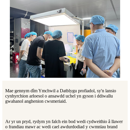
Mae gennym dîm Ymchwil a Datblygu profiadol, sy'n lansio
cynhyrchion arloesol o ansawdd uchel yn gyson i ddiwallu
gwahanol anghenion cwsmeriaid.
Ar yr un pryd, rydym yn falch ein bod wedi cydweithio â llawer
o frandiau mawr ac wedi cael awdurdodiad y cwmnïau brand