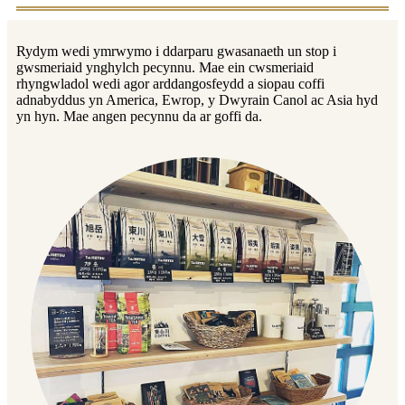
Rydym wedi ymrwymo i ddarparu gwasanaeth un stop i
gwsmeriaid ynghylch pecynnu. Mae ein cwsmeriaid
rhyngwladol wedi agor arddangosfeydd a siopau coffi
adnabyddus yn America, Ewrop, y Dwyrain Canol ac Asia hyd
yn hyn. Mae angen pecynnu da ar goffi da.