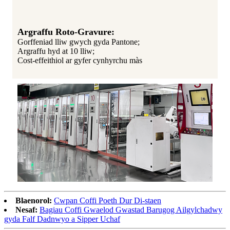
Argraffu Roto-Gravure:
Gorffeniad lliw gwych gyda Pantone;
Argraffu hyd at 10 lliw;
Cost-effeithiol ar gyfer cynhyrchu màs
Blaenorol:
Cwpan Coffi Poeth Dur Di-staen
Nesaf:
Bagiau Coffi Gwaelod Gwastad Barugog Ailgylchadwy
gyda Falf Dadnwyo a Sipper Uchaf