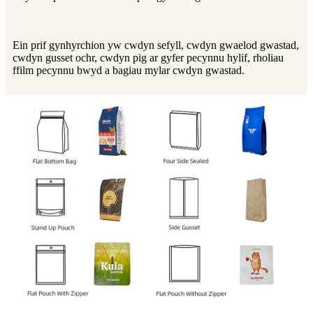
Ein prif gynhyrchion yw cwdyn sefyll, cwdyn gwaelod gwastad,
cwdyn gusset ochr, cwdyn pig ar gyfer pecynnu hylif, rholiau
ffilm pecynnu bwyd a bagiau mylar cwdyn gwastad.