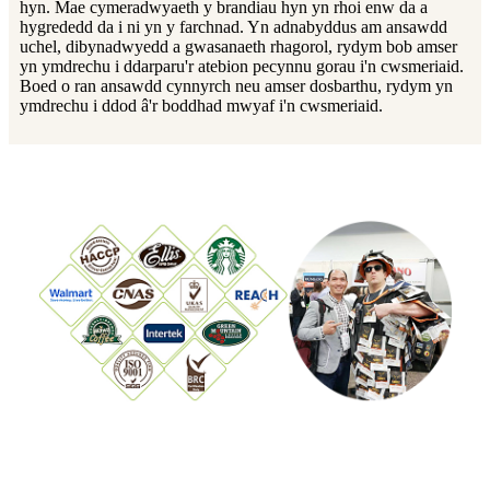
hyn. Mae cymeradwyaeth y brandiau hyn yn rhoi enw da a
hygrededd da i ni yn y farchnad. Yn adnabyddus am ansawdd
uchel, dibynadwyedd a gwasanaeth rhagorol, rydym bob amser
yn ymdrechu i ddarparu'r atebion pecynnu gorau i'n cwsmeriaid.
Boed o ran ansawdd cynnyrch neu amser dosbarthu, rydym yn
ymdrechu i ddod â'r boddhad mwyaf i'n cwsmeriaid.