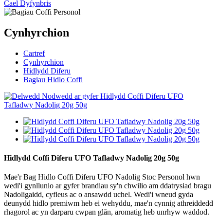
Cael Dyfynbris
Cynhyrchion
Cartref
Cynhyrchion
Hidlydd Diferu
Bagiau Hidlo Coffi
Hidlydd Coffi Diferu UFO Tafladwy Nadolig 20g 50g
Mae'r Bag Hidlo Coffi Diferu UFO Nadolig Stoc Personol hwn
wedi'i gynllunio ar gyfer brandiau sy'n chwilio am ddatrysiad bragu
Nadoligaidd, cyfleus ac o ansawdd uchel. Wedi'i wneud gyda
deunydd hidlo premiwm heb ei wehyddu, mae'n cynnig athreiddedd
rhagorol ac yn darparu cwpan glân, aromatig heb unrhyw waddod.