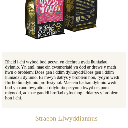
Rhaid i chi wybod bod pecyn yn dechrau gyda lluniadau
dylunio. Yn aml, mae ein cwsmeriaid yn dod ar draws y math
hwn o broblem: Does gen i ddim dylunydd/Does gen i ddim
lluniadau dylunio. Er mwyn datrys y broblem hon, rydym wedi
ffurfio tîm dylunio proffesiynol. Mae ein hadran dylunio wedi
bod yn canolbwyntio ar ddylunio pecynnu bwyd ers pum
mlynedd, ac mae ganddi brofiad cyfoethog i ddatrys y broblem
hon i chi.
Straeon Llwyddiannus