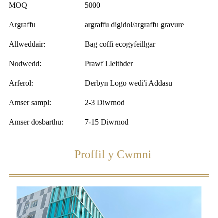
MOQ
5000
Argraffu
argraffu digidol/argraffu gravure
Allweddair:
Bag coffi ecogyfeillgar
Nodwedd:
Prawf Lleithder
Arferol:
Derbyn Logo wedi'i Addasu
Amser sampl:
2-3 Diwrnod
Amser dosbarthu:
7-15 Diwrnod
Proffil y Cwmni