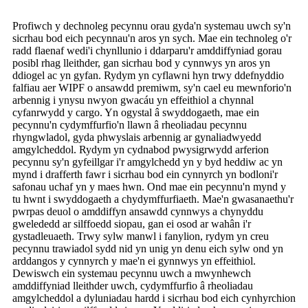
Profiwch y dechnoleg pecynnu orau gyda'n systemau uwch sy'n
sicrhau bod eich pecynnau'n aros yn sych. Mae ein technoleg o'r
radd flaenaf wedi'i chynllunio i ddarparu'r amddiffyniad gorau
posibl rhag lleithder, gan sicrhau bod y cynnwys yn aros yn
ddiogel ac yn gyfan. Rydym yn cyflawni hyn trwy ddefnyddio
falfiau aer WIPF o ansawdd premiwm, sy'n cael eu mewnforio'n
arbennig i ynysu nwyon gwacáu yn effeithiol a chynnal
cyfanrwydd y cargo. Yn ogystal â swyddogaeth, mae ein
pecynnu'n cydymffurfio'n llawn â rheoliadau pecynnu
rhyngwladol, gyda phwyslais arbennig ar gynaliadwyedd
amgylcheddol. Rydym yn cydnabod pwysigrwydd arferion
pecynnu sy'n gyfeillgar i'r amgylchedd yn y byd heddiw ac yn
mynd i drafferth fawr i sicrhau bod ein cynnyrch yn bodloni'r
safonau uchaf yn y maes hwn. Ond mae ein pecynnu'n mynd y
tu hwnt i swyddogaeth a chydymffurfiaeth. Mae'n gwasanaethu'r
pwrpas deuol o amddiffyn ansawdd cynnwys a chynyddu
gwelededd ar silffoedd siopau, gan ei osod ar wahân i'r
gystadleuaeth. Trwy sylw manwl i fanylion, rydym yn creu
pecynnu trawiadol sydd nid yn unig yn denu eich sylw ond yn
arddangos y cynnyrch y mae'n ei gynnwys yn effeithiol.
Dewiswch ein systemau pecynnu uwch a mwynhewch
amddiffyniad lleithder uwch, cydymffurfio â rheoliadau
amgylcheddol a dyluniadau hardd i sicrhau bod eich cynhyrchion