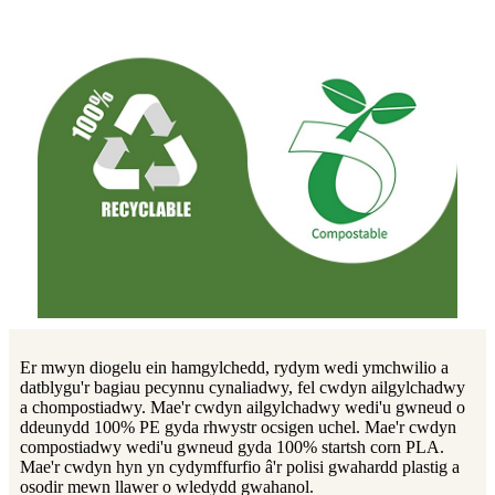
Er mwyn diogelu ein hamgylchedd, rydym wedi ymchwilio a
datblygu'r bagiau pecynnu cynaliadwy, fel cwdyn ailgylchadwy
a chompostiadwy. Mae'r cwdyn ailgylchadwy wedi'u gwneud o
ddeunydd 100% PE gyda rhwystr ocsigen uchel. Mae'r cwdyn
compostiadwy wedi'u gwneud gyda 100% startsh corn PLA.
Mae'r cwdyn hyn yn cydymffurfio â'r polisi gwahardd plastig a
osodir mewn llawer o wledydd gwahanol.