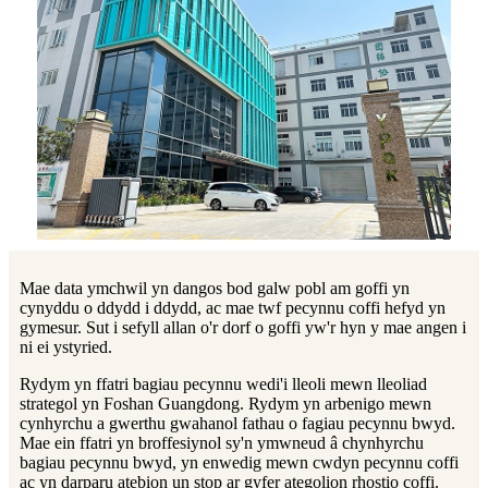
Mae data ymchwil yn dangos bod galw pobl am goffi yn
cynyddu o ddydd i ddydd, ac mae twf pecynnu coffi hefyd yn
gymesur. Sut i sefyll allan o'r dorf o goffi yw'r hyn y mae angen i
ni ei ystyried.
Rydym yn ffatri bagiau pecynnu wedi'i lleoli mewn lleoliad
strategol yn Foshan Guangdong. Rydym yn arbenigo mewn
cynhyrchu a gwerthu gwahanol fathau o fagiau pecynnu bwyd.
Mae ein ffatri yn broffesiynol sy'n ymwneud â chynhyrchu
bagiau pecynnu bwyd, yn enwedig mewn cwdyn pecynnu coffi
ac yn darparu atebion un stop ar gyfer ategolion rhostio coffi.