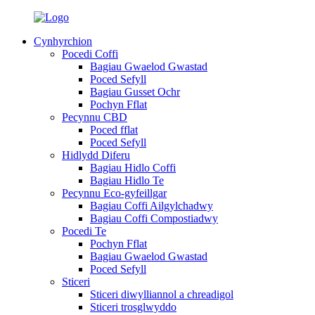
Cynhyrchion
Pocedi Coffi
Bagiau Gwaelod Gwastad
Poced Sefyll
Bagiau Gusset Ochr
Pochyn Fflat
Pecynnu CBD
Poced fflat
Poced Sefyll
Hidlydd Diferu
Bagiau Hidlo Coffi
Bagiau Hidlo Te
Pecynnu Eco-gyfeillgar
Bagiau Coffi Ailgylchadwy
Bagiau Coffi Compostiadwy
Pocedi Te
Pochyn Fflat
Bagiau Gwaelod Gwastad
Poced Sefyll
Sticeri
Sticeri diwylliannol a chreadigol
Sticeri trosglwyddo