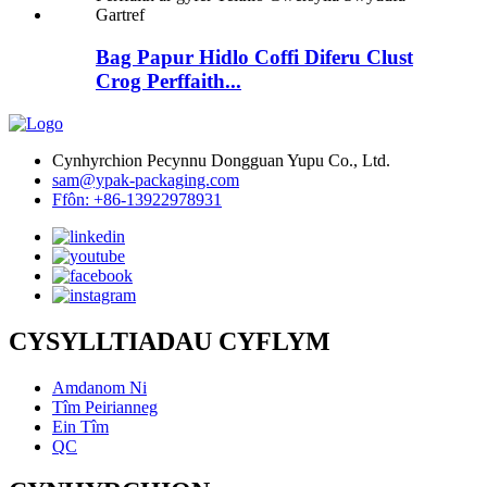
Bag Papur Hidlo Coffi Diferu Clust
Crog Perffaith...
Cynhyrchion Pecynnu Dongguan Yupu Co., Ltd.
sam@ypak-packaging.com
Ffôn: +86-13922978931
CYSYLLTIADAU CYFLYM
Amdanom Ni
Tîm Peirianneg
Ein Tîm
QC