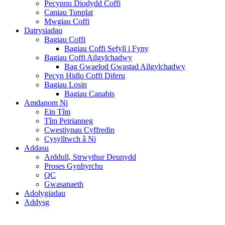
Pecynnu Diodydd Coffi
Caniau Tunplat
Mwgiau Coffi
Datrysiadau
Bagiau Coffi
Bagiau Coffi Sefyll i Fyny
Bagiau Coffi Ailgylchadwy
Bag Gwaelod Gwastad Ailgylchadwy
Pecyn Hidlo Coffi Diferu
Bagiau Losin
Bagiau Canabis
Amdanom Ni
Ein Tîm
Tîm Peirianneg
Cwestiynau Cyffredin
Cysylltwch â Ni
Addasu
Arddull, Strwythur Deunydd
Proses Gynhyrchu
QC
Gwasanaeth
Adolygiadau
Addysg