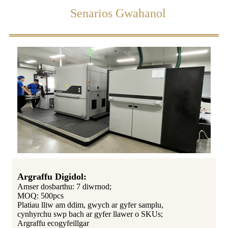
Senarios Gwahanol
Argraffu Digidol:
Amser dosbarthu: 7 diwrnod;
MOQ: 500pcs
Platiau lliw am ddim, gwych ar gyfer samplu,
cynhyrchu swp bach ar gyfer llawer o SKUs;
Argraffu ecogyfeillgar