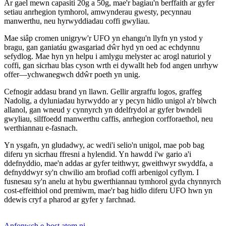
Ar gael mewn capasiti 20g a 50g, mae'r bagiau'n berffaith ar gyfer
setiau anrhegion tymhorol, amwynderau gwesty, pecynnau
manwerthu, neu hyrwyddiadau coffi gwyliau.
Mae siâp cromen unigryw'r UFO yn ehangu'n llyfn yn ystod y
bragu, gan ganiatáu gwasgariad dŵr hyd yn oed ac echdynnu
sefydlog. Mae hyn yn helpu i amlygu melyster ac arogl naturiol y
coffi, gan sicrhau blas cyson wrth ei dywallt heb fod angen unrhyw
offer—ychwanegwch ddŵr poeth yn unig.
Cefnogir addasu brand yn llawn. Gellir argraffu logos, graffeg
Nadolig, a dyluniadau hyrwyddo ar y pecyn hidlo unigol a'r blwch
allanol, gan wneud y cynnyrch yn ddelfrydol ar gyfer bwndeli
gwyliau, silffoedd manwerthu caffis, anrhegion corfforaethol, neu
werthiannau e-fasnach.
Yn ysgafn, yn gludadwy, ac wedi'i selio'n unigol, mae pob bag
diferu yn sicrhau ffresni a hylendid. Yn hawdd i'w gario a'i
ddefnyddio, mae'n addas ar gyfer teithwyr, gweithwyr swyddfa, a
defnyddwyr sy'n chwilio am brofiad coffi arbenigol cyflym. I
fusnesau sy'n anelu at hybu gwerthiannau tymhorol gyda chynnyrch
cost-effeithiol ond premiwm, mae'r bag hidlo diferu UFO hwn yn
ddewis cryf a pharod ar gyfer y farchnad.
Anfonwch e-bost atom ni