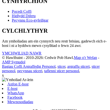
CYNHYRCHION
Pocedi Coffi
Hidlydd Diferu
Pecynnu Eco-gyfeillgar
CYLCHLYTHYR
Am ymholiadau am ein cynnyrch neu restr brisiau, gadewch eich e-
bost i ni a byddwn mewn cysylltiad o fewn 24 awr.
YMCHWILIAD NAWR
© Hawlfraint - 2010-2026: Cedwir Pob Hawl.
Map o'r Wefan
-
AMP Symudol
Bagiau Coffi Argraffedig Personol
,
sticer
,
argraffu sticeri
,
sticer
personol
,
pecynnau sticeri
,
taflenni sticer personol
,
x
Anfon E-bost
E-bost
WhatsApp
Facebook
Mewnosodiadau